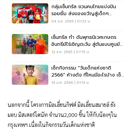
กลุ่มเซ็นทรัล ชวนคนไทยแบ่งปัน
รอยยิ้ม ส่งของขวัญสู่เด็กๆ
ชายแดนใต้
04 ธ.ค. 2565 | 01:32 น.
เซ็นทรัล ทำ ดันพุทธนิเวศเกษตร
อินทรีย์ไร่เชิญตะวัน สู่ต้นแบบศูนย์
เรียนรู้
12 ธ.ค. 2565 | 07:15 น.
เช็กกิจกรรม "วันเด็กแห่งชาติ
2566" ห้างดัง ที่ไหนมีอะไรบ้าง เช็ค
เลย
14 ม.ค. 2566 | 01:13 น.
นอกจากนี้ โครงการมิลเลี่ยนกิฟต์ มิลเลี่ยนสมายล์ ยัง
มอบ มิสเตอร์โดนัท จำนวน2,000 ชิ้น ให้กับน้องๆใน
กรุงเทพฯ เนื่องในกิจกรรมวันเด็กแห่งชาติ