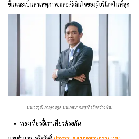
ขึ้นและเป็นสาเหตุการชะลอตัดสินใจของผู้บริโภคในที่สุด
นายวรวุฒิ กาญจนกูล นายกสมาคมธุรกิจรับสร้างบ้าน
ท่องเที่ยวจี้เราเที่ยวด้วยกัน
นายชำนาญ ศรีสวัสดิ์
ประธานสภาอุตสาหกรรมท่อง