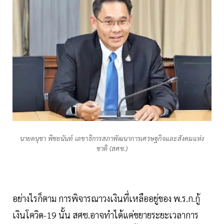
นายดนุชา พิชยนันท์ เลขาธิการสภาพัฒนาการเศรษฐกิจและสังคมแห่ง
ชาติ (สศช.)
อย่างไรก็ตาม การพิจารณาวงเงินที่เหลืออยู่ของ พ.ร.ก.กู้
เงินโควิด-19 นั้น สศช.อาจทำได้แค่ขยายระยะเวลาการ