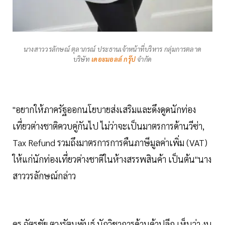
นางสาววรลักษณ์ ตุลาภรณ์ ประธานเจ้าหน้าที่บริหาร กลุ่มการตลาด
บริษัท
เดอะมอลล์ กรุ๊ป
จำกัด
"อยากให้ภาครัฐออกนโยบายส่งเสริมและดึงดูดนักท่อง
เที่ยวต่างชาติควบคู่กันไป ไม่ว่าจะเป็นมาตรการด้านวีซ่า,
Tax Refund รวมถึงมาตรการการคืนภาษีมูลค่าเพิ่ม (VAT)
ให้แก่นักท่องเที่ยวต่างชาติในห้างสรรพสินค้า เป็นต้น"นาง
สาววรลักษณ์กล่าว
ดร.ฉัตรชัย ตวงรัตนพันธ์ นักวิชาการด้านค้าปลีก เห็นว่า งบ