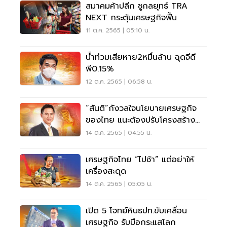
สมาคมค้าปลีก ชูกลยุทธ์ TRA
NEXT กระตุ้นเศรษฐกิจฟื้น
11 ต.ค. 2565 | 05:10 น.
น้ำท่วมเสียหาย2หมื่นล้าน ฉุดจีดี
พี0.15%
12 ต.ค. 2565 | 06:58 น.
“สันติ”กังวลใจนโยบายเศรษฐกิจ
ของไทย แนะต้องปรับโครงสร้าง
อย่างเป็นรูปธรรม
14 ต.ค. 2565 | 04:55 น.
เศรษฐกิจไทย “ไปช้า” แต่อย่าให้
เครื่องสะดุด
14 ต.ค. 2565 | 05:05 น.
เปิด 5 โจทย์หินธปท.ขับเคลื่อน
เศรษฐกิจ รับมือกระแสโลก