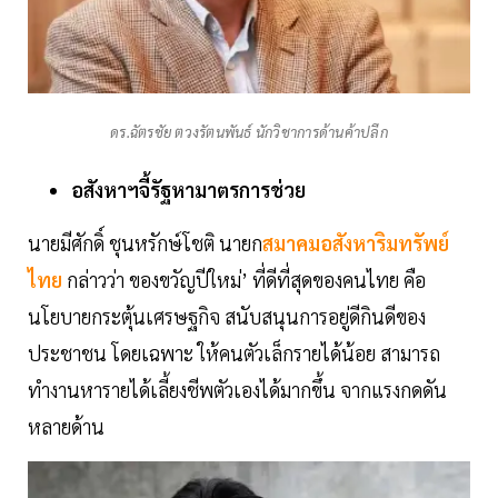
ดร.ฉัตรชัย ตวงรัตนพันธ์ นักวิชาการด้านค้าปลีก
อสังหาฯจี้รัฐหามาตรการช่วย
นายมีศักดิ์ ชุนหรักษ์โชติ นายก
สมาคมอสังหาริมทรัพย์
ไทย
กล่าวว่า ของขวัญปีใหม่’ ที่ดีที่สุดของคนไทย คือ
นโยบายกระตุ้นเศรษฐกิจ สนับสนุนการอยู่ดีกินดีของ
ประชาชน โดยเฉพาะ ให้คนตัวเล็กรายได้น้อย สามารถ
ทำงานหารายได้เลี้ยงชีพตัวเองได้มากขึ้น จากแรงกดดัน
หลายด้าน