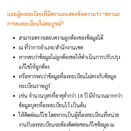
และผู้ลงทะเบียนที่มีสถานะแสดงข้อความว่า “สถานะ
การลงทะเบียนไม่สมบูรณ์”
สามารถตรวจสอบความถูกต้องของข้อมูลได้
ณ ที่ว่าการอำเภอ/สำนักงานเขต
หากพบว่าข้อมูลไม่ถูกต้องขอให้ดำเนินการปรับปรุง
แก้ไขให้ถูกต้อง
หรือหากพบว่าข้อมูลที่ลงทะเบียนไม่ตรงกับข้อมูล
ทะเบียนราษฎร์
เช่น จำนวนบุตรที่อายุต่ำกว่า 18 ปี มีจำนวนมากกว่า
ข้อมูลบุตรที่ลงทะเบียนไว้ เป็นต้น
ให้ติดต่อแก้ไข โดยหากเป็นผู้ที่ลงทะเบียนที่หน่วย
งานรับลงทะเบียนจะต้องติดต่อขอแก้ไขข้อมูล ณ