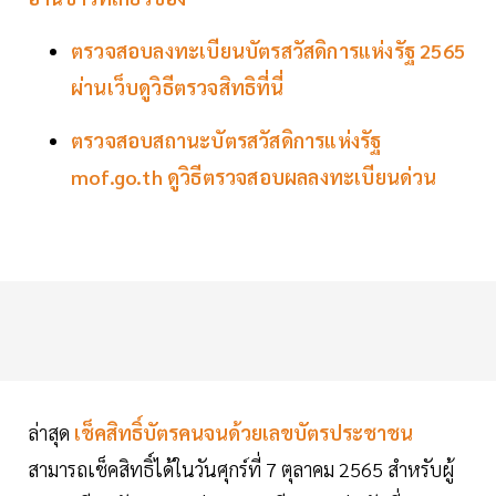
ตรวจสอบลงทะเบียนบัตรสวัสดิการแห่งรัฐ 2565
ผ่านเว็บดูวิธีตรวจสิทธิที่นี่
ตรวจสอบสถานะบัตรสวัสดิการแห่งรัฐ
mof.go.th ดูวิธีตรวจสอบผลลงทะเบียนด่วน
ล่าสุด
เช็คสิทธิ์บัตรคนจนด้วยเลขบัตรประชาชน
สามารถเช็คสิทธิ์ได้ในวันศุกร์ที่ 7 ตุลาคม 2565 สำหรับผู้