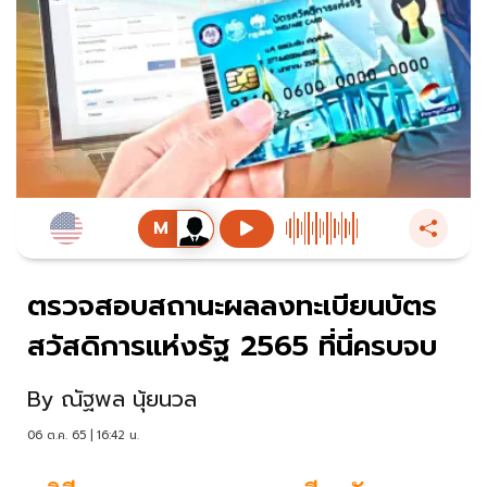
ตรวจสอบสถานะผลลงทะเบียนบัตร
สวัสดิการแห่งรัฐ 2565 ที่นี่ครบจบ
By
ณัฐพล นุ้ยนวล
06 ต.ค. 65 | 16:42 น.