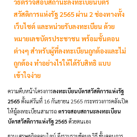
วิธีตรวจสอบสถานะลงทะเบียนบัตร
สวัสดิการแห่งรัฐ 2565 ผ่าน 2 ช่องทางทั้ง
เว็บไซต์ และหน่วยรับลงทะเบียน ด้วย
หมายเลขบัตรประชาชน พร้อมขั้นตอน
ต่างๆ สำหรับผู้ที่ลงทะเบียนถูกต้องและไม่
ถูกต้อง ทำอย่างไรให้ได้รับสิทธิ แบบ
เข้าใจง่าย
ความคืบหน้าโครงการ
ลงทะเบียนบัตรสวัสดิการแห่งรัฐ
2565
ตั้งแต่วันที่ 16 กันยายน 2565 กระทรวงการคลังเปิด
ให้ผู้ลงทะเบียนสามารถ
ตรวจสอบสถานะลงทะเบียน
บัตรสวัสดิการแห่งรัฐ 2565
ด้วยตนเอง
ฐานเศรษฐกิจออนไลน์ จึงรวบรวมข้อมูล วิธี ขั้นตอนการ