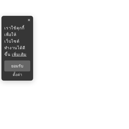
×
เราใช้คุกกี้
เพื่อให้
เว็บไซต์
ทำงานได้ดี
ขึ้น
เพิ่มเติม
ยอมรับ
ตั้งค่า