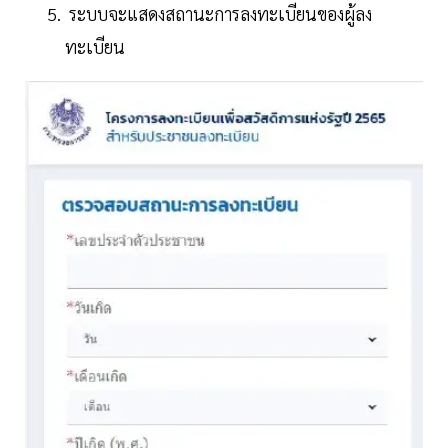
ระบบจะแสดงสถานะการลงทะเบียนของผู้ลง
ทะเบียน