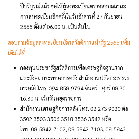
ปีบริบูรณ์แล้ว ขอให้ผู้ลงทะเบียนตรวจสอบสถานะ
การลงทะเบียนอีกครั้งในวันอังคารที่ 27 กันยายน
2565 ตั้งแต่ 06.00 น. เป็นต้นไป
สอบถามข้อมูลลงทะเบียนบัตรสวัสดิการแห่งรัฐ 2565 เพิ่ม
เติมได้ที่
กองทุนประชารัฐสวัสดิการเพื่อเศรษฐกิจฐานราก
และสังคม กระทรวงการคลัง สำนักงานปลัดกระทรวง
การคลัง โทร. 094-858-9794 จันทร์ - ศุกร์ 08.30 -
16.30 น. เว้นวันหยุดราชการ
สำนักงานเศรษฐกิจการคลัง โทร. 02 273 9020 ต่อ
3502 3503 3506 3518 3536 3542 หรือ
โทร. 08-5842-7102, 08-5842-7103, 08-5842-