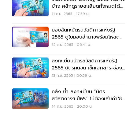
บ้าง คลิกดูรายละเอียดทั้งหมดได้ที่
นี่
11 ก.ย. 2565 | 17:39 น.
มอบฉันทะบัตรสวัสดิการแห่งรัฐ
2565 ดูใบมอบอำนาจพร้อมโหลด
แบบฟอร์มที่นี่
12 ก.ย. 2565 | 06:41 น.
ลงทะเบียนบัตรสวัสดิการแห่งรัฐ
2565 บัตรคนจน เช็คเอกสาร-ช่อง
ทางสมัคร
13 ก.ย. 2565 | 00:59 น.
คลัง ย้ำ ลงทะเบียน “บัตร
สวัสดิการฯ ปี65” ไม่ต้องเสียค่าใช้
จ่าย
14 ก.ย. 2565 | 20:00 น.