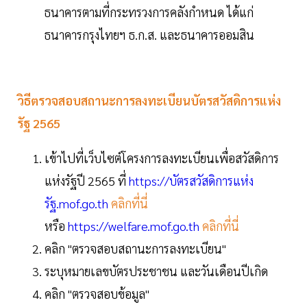
ธนาคารตามที่กระทรวงการคลังกำหนด ได้แก่
ธนาคารกรุงไทยฯ ธ.ก.ส. และธนาคารออมสิน
วิธีตรวจสอบสถานะการลงทะเบียนบัตรสวัสดิการแห่ง
รัฐ 2565
เข้าไปที่เว็บไซต์โครงการลงทะเบียนเพื่อสวัสดิการ
แห่งรัฐปี 2565 ที่
https://บัตรสวัสดิการแห่ง
รัฐ.mof.go.th
คลิกที่นี่
หรือ
https://welfare.mof.go.th
คลิกที่นี่
คลิก "ตรวจสอบสถานะการลงทะเบียน"
ระบุหมายเลขบัตรประชาชน และวันเดือนปีเกิด
คลิก "ตรวจสอบข้อมูล"