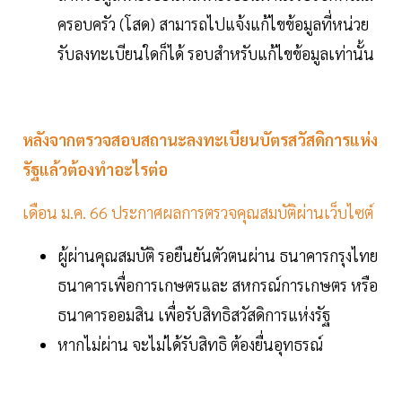
ครอบครัว (โสด) สามารถไปแจ้งแก้ไขข้อมูลที่หน่วย
รับลงทะเบียนใดก็ได้ รอบสําหรับแก้ไขข้อมูลเท่านั้น
หลังจากตรวจสอบสถานะลงทะเบียนบัตรสวัสดิการแห่ง
รัฐแล้วต้องทำอะไรต่อ
เดือน ม.ค. 66 ประกาศผลการตรวจคุณสมบัติผ่านเว็บไซต์
ผู้ผ่านคุณสมบัติ รอยืนยันตัวตนผ่าน ธนาคารกรุงไทย
ธนาคารเพื่อการเกษตรและ สหกรณ์การเกษตร หรือ
ธนาคารออมสิน เพื่อรับสิทธิสวัสดิการแห่งรัฐ
หากไม่ผ่าน จะไม่ได้รับสิทธิ ต้องยื่นอุทธรณ์