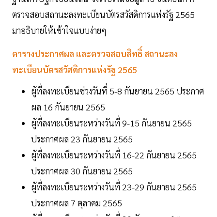
ตรวจสอบสถานะลงทะเบียนบัตรสวัสดิการแห่งรัฐ 2565
มาอธิบายให้เข้าใจแบบง่ายๆ
ตารางประกาศผล และตรวจสอบสิทธิ์ สถานะลง
ทะเบียนบัตรสวัสดิการแห่งรัฐ 2565
ผู้ที่ลงทะเบียนช่วงวันที่ 5-8 กันยายน 2565 ประกาศ
ผล 16 กันยายน 2565
ผู้ที่ลงทะเบียนระหว่างวันที่ 9-15 กันยายน 2565
ประกาศผล 23 กันยายน 2565
ผู้ที่ลงทะเบียนระหว่างวันที่ 16-22 กันยายน 2565
ประกาศผล 30 กันยายน 2565
ผู้ที่ลงทะเบียนระหว่างวันที่ 23-29 กันยายน 2565
ประกาศผล 7 ตุลาคม 2565