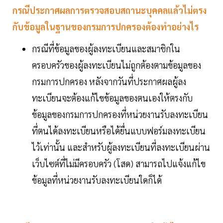
กรณีประกาศผลการตรวจสอบสถานะบุคคลแล้วไม่ตรง
กับข้อมูลในฐานของกรมการปกครองต้องทำอย่างไร
กรณีที่ข้อมูลของผู้ลงทะเบียนและสมาชิกใน
ครอบครัวของผู้ลงทะเบียนไม่ถูกต้องตามข้อมูลของ
กรมการปกครอง หลังจากวันที่ประกาศผลผู้ลง
ทะเบียนจะต้องแก้ไขข้อมูลของตนเองให้ตรงกับ
ข้อมูลของกรมการปกครองที่หน่วยงานรับลงทะเบียน
ที่ตนได้ลงทะเบียนหรือได้ยื่นแบบฟอร์มลงทะเบียน
ไว้เท่านั้น และสำหรับผู้ลงทะเบียนที่ลงทะเบียนผ่าน
เว็บไซต์ที่ไม่มีครอบครัว (โสด) สามารถไปแจ้งแก้ไข
ข้อมูลที่หน่วยงานรับลงทะเบียนใดก็ได้