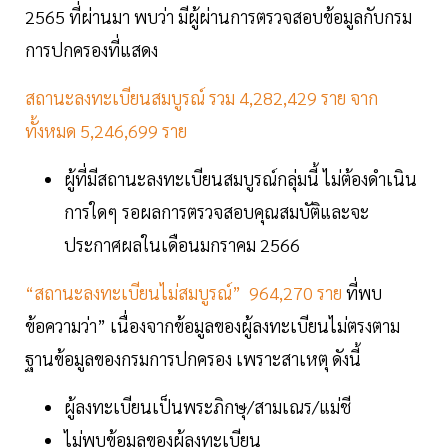
2565 ที่ผ่านมา พบว่า มีผู้ผ่านการตรวจสอบข้อมูลกับกรม
การปกครองที่แสดง
สถานะลงทะเบียนสมบูรณ์ รวม 4,282,429 ราย จาก
ทั้งหมด 5,246,699 ราย
ผู้ที่มีสถานะลงทะเบียนสมบูรณ์กลุ่มนี้ ไม่ต้องดำเนิน
การใดๆ รอผลการตรวจสอบคุณสมบัติและจะ
ประกาศผลในเดือนมกราคม 2566
“สถานะลงทะเบียนไม่สมบูรณ์” 964,270 ราย
ที่พบ
ข้อความว่า” เนื่องจากข้อมูลของผู้ลงทะเบียนไม่ตรงตาม
ฐานข้อมูลของกรมการปกครอง เพราะสาเหตุ ดังนี้
ผู้ลงทะเบียนเป็นพระภิกษุ/สามเณร/แม่ชี
ไม่พบข้อมูลของผู้ลงทะเบียน