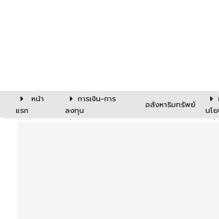
หน้า
การเงิน-การ
อสังหาริมทรัพย์
แรก
ลงทุน
นโย