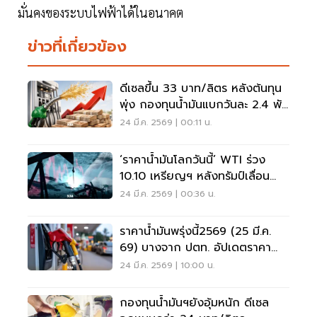
มั่นคงของระบบไฟฟ้าได้ในอนาคต
ข่าวที่เกี่ยวข้อง
ดีเซลขึ้น 33 บาท/ลิตร หลังต้นทุน
พุ่ง กองทุนน้ำมันแบกวันละ 2.4 พัน
ล้าน
24 มี.ค. 2569 | 00:11 น.
‘ราคาน้ำมันโลกวันนี้’ WTI ร่วง
10.10 เหรียญฯ หลังทรัมป์เลื่อน
โจมตีโรงไฟฟ้าอิหร่าน
24 มี.ค. 2569 | 00:36 น.
ราคาน้ำมันพรุ่งนี้2569 (25 มี.ค.
69) บางจาก ปตท. อัปเดตราคา
ล่าสุด
24 มี.ค. 2569 | 10:00 น.
กองทุนน้ำมันฯยังอุ้มหนัก ดีเซล