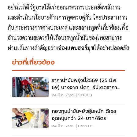
อย่างไรก็ดี รัฐบาลได้เร่งออกมาตรการประหยัดพลังงาน
และดำเนินนโยบายด้านการทูตควบคู่กัน โดยประสานงาน
กับ กระทรวงการต่างประเทศ และสถานทูตที่เกี่ยวข้องเพื่อ
อำนวยความสะดวกให้เรือบรรทุกน้ำมันของไทยสามารถ
ผ่านเส้นทางสำคัญอย่าง
ช่องแคบฮอร์มุซ
ได้อย่างปลอดภัย
ข่าวที่เกี่ยวข้อง
ราคาน้ำมันพรุ่งนี้2569 (25 มี.ค.
69) บางจาก ปตท. อัปเดตราคา
ล่าสุด
24 มี.ค. 2569 | 10:00 น.
กองทุนน้ำมันฯยังอุ้มหนัก ดีเซล
อุดหนุนกว่า 24 บาท/ลิตร
24 มี.ค. 2569 | 06:20 น.