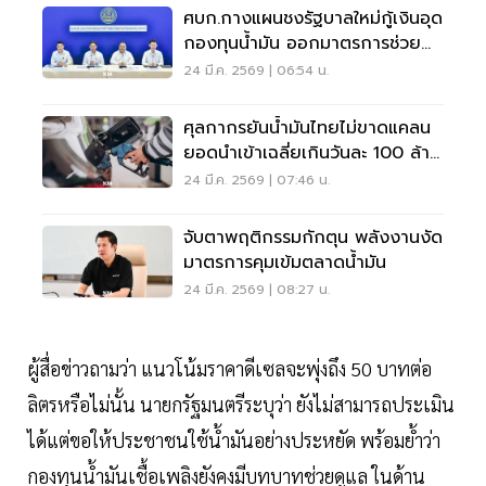
ศบก.กางแผนชงรัฐบาลใหม่กู้เงินอุด
กองทุนน้ำมัน ออกมาตรการช่วย
เฉพาะกลุ่ม
24 มี.ค. 2569 | 06:54 น.
ศุลกากรยันน้ำมันไทยไม่ขาดแคลน
ยอดนำเข้าเฉลี่ยเกินวันละ 100 ล้าน
ลิตร
24 มี.ค. 2569 | 07:46 น.
จับตาพฤติกรรมกักตุน พลังงานงัด
มาตรการคุมเข้มตลาดน้ำมัน
24 มี.ค. 2569 | 08:27 น.
ผู้สื่อข่าวถามว่า แนวโน้มราคาดีเซลจะพุ่งถึง 50 บาทต่อ
ลิตรหรือไม่นั้น นายกรัฐมนตรีระบุว่า ยังไม่สามารถประเมิน
ได้แต่ขอให้ประชาชนใช้น้ำมันอย่างประหยัด พร้อมย้ำว่า
กองทุนน้ำมันเชื้อเพลิงยังคงมีบทบาทช่วยดูแล ในด้าน