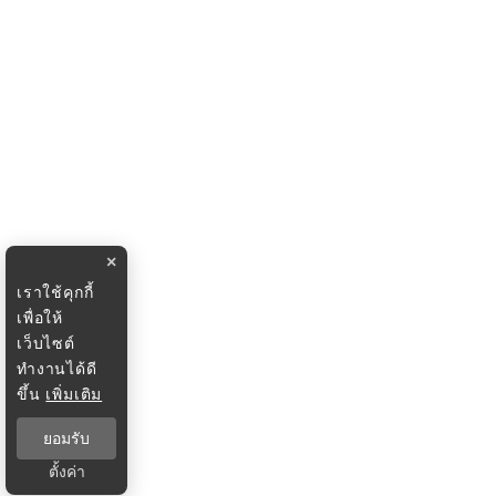
×
เราใช้คุกกี้
เพื่อให้
เว็บไซต์
ทำงานได้ดี
ขึ้น
เพิ่มเติม
ยอมรับ
ตั้งค่า