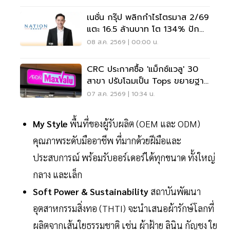
เนชั่น กรุ๊ป พลิกกำไรไตรมาส 2/69
แตะ 16.5 ล้านบาท โต 134% ปัก
หมุดสู่ ‘มีเดียเทค’
08 ส.ค. 2569 | 00:00 น.
CRC ประกาศซื้อ 'แม็กซ์แวลู' 30
สาขา ปรับโฉมเป็น Tops ขยายฐาน
ลูกค้าเพิ่ม 9 แสนราย
07 ส.ค. 2569 | 10:34 น.
My Style
พื้นที่ของผู้รับผลิต (OEM และ ODM)
คุณภาพระดับมืออาชีพ ที่มากด้วยฝีมือและ
ประสบการณ์ พร้อมรับออร์เดอร์ได้ทุกขนาด ทั้งใหญ่
กลาง และเล็ก
Soft Power & Sustainability
สถาบันพัฒนา
อุตสาหกรรมสิ่งทอ (THTI) จะนำเสนอผ้ารักษ์โลกที่
ผลิตจากเส้นใยธรรมชาติ เช่น ผ้าฝ้าย ลินิน กัญชง ใย