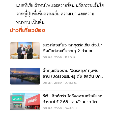
แบคทีเรีย ผ้าทนไฟและความร้อน นวัตกรรมเส้นใย
จากญี่ปุ่นที่เพิ่มความเย็น ความเบา และความ
ทนทาน เป็นต้น
ข่าวที่เกี่ยวข้อง
รมว.ท่องเที่ยว ถกทูตรัสเซีย ตั้งเป้า
ดึงนักท่องเที่ยวทะลุ 2 ล้านคน
08 ส.ค. 2569 | 11:20 น.
บิ๊กทุนเชียงราย 'จิตรสกุล' ทุ่มพัน
ล้าน เปิดโรงแรมหรู ดึง ฮิลตัน ปัก
หมุดแบรนด์ใหม่
08 ส.ค. 2569 | 07:52 น.
ซีพี แอ็กซ์ตร้า โชว์ผลงานครึ่งปีแรก
ทำรายได้ 2.68 แสนล้านบาท โต
3.6%
08 ส.ค. 2569 | 04:40 น.