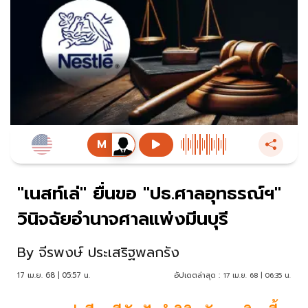
"เนสท์เล่" ยื่นขอ "ปธ.ศาลอุทธรณ์ฯ"
วินิจฉัยอำนาจศาลแพ่งมีนบุรี
By
จีรพงษ์ ประเสริฐพลกรัง
17 เม.ย. 68 | 05:57 น.
อัปเดตล่าสุด :
17 เม.ย. 68 | 06:35 น.