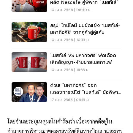
ผลิต Nescafe คู่พิพาท “เนสท์เล่”
10 เม.ย. 2568 | 08:40 น.
สรุป! ไทม์ไลน์ ปมขัดแย้ง "เนสท์เล่-
มหากิจศิริ" จากคู่ค้าสู่คู่แค้น
10 เม.ย. 2568 | 10:33 น.
‘เนสท์เล่ VS มหากิจศิริ’ ฟัดเดือด
เลิกสัญญา-ห้ามขายเนสกาแฟ
10 เม.ย. 2568 | 18:33 น.
ด่วน! “มหากิจศิริ” ออก
แถลงการณ์โต้ “เนสท์เล่” ข้อพิพาท
ชิง "เนสกาแฟ"
17 เม.ย. 2568 | 06:15 น.
โดยจำเลยระบุเหตุผลในคำร้องว่า เนื่องจากคดีอยู่ใน
อำนาจการพิจารณาของศาลทรัพย์สินทางปัญญาและการ