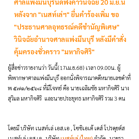
ศาลแพ่งมีนบุรีนัดฟังคำวินิจฉัย 20 มิ.ย.นี้
หลังจาก "เนสท์เล่ฯ" ยื่นคำร้องเพิ่ม ขอ
"ประธานศาลอุทธรณ์คดีชำนัญพิเศษ"
วินิจฉัยอำนาจศาลแพ่งมีนบุรี หลังมีคำสั่ง
คุ้มครองชั่วคราว "มหากิจศิริ"
ผู้สื่อข่าวรายงานว่า วันนี้(17เม.ย.68) เวลา 09.00น. ผู้
พิพากษาศาลแพ่งมีนบุรี ออกนั่งพิจารณาคดีหมายเลขดำที่
พ ๕๗๑/๒๕๖๘ ที่มีโจทย์ คือ นายเฉลิมชัย มหากิจศิริ นาง
สุวิมล มหากิจศิริ และนายประยุทธ มหากิจศิริ รวม 3 คน
โดยมี บริษัท เนสท์เล่ เอส.เอ , โซชิเอเต้ เดส์ โปรดุยต์ส
เนสท์เล่ เอส.เอ , บริษัท
เนสท์เล่ (ไทย)
จำกัด , นายรา