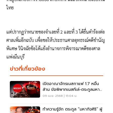
ไทย
แต่ปรากฏว่าทนายของจำเลยที่ 2 และที่ 3 ได้ยื่นคำร้องต่อ
ศาลเพิ่มอีกฉบับ เพื่อขอให้ประธานศาลอุทธรณ์คดีชำนัญ
พิเศษ วินิจฉัยข้อโต้แย้งอำนาจการพิจารณาคดีของศาล
แพ่งมีนบุรี
ข่าวที่เกี่ยวข้อง
เปิดอาณาจักรเนสกาแฟ 1.7 หมื่น
ล้าน ข้อพิพาทเนสท์เล่-ตระกูลมหา
กิจศิริ
09 เม.ย. 2568 | 15:04 น.
ทำความรู้จัก ตระกูล “มหากิจศิริ” ผู้