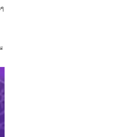
กๆ
าน