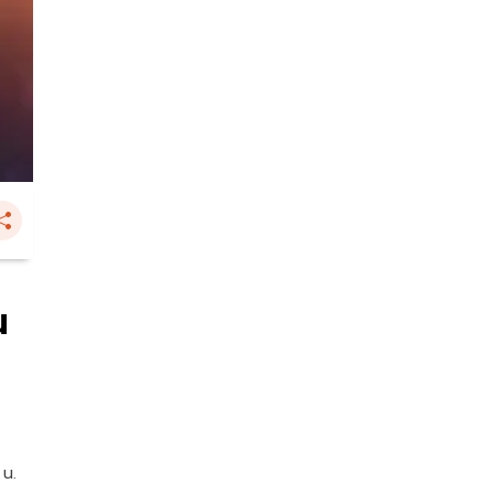
น
 น.