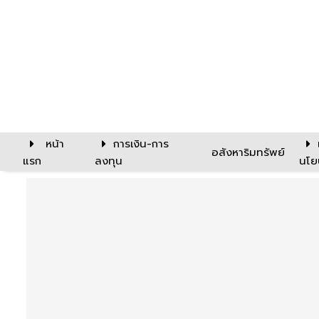
หน้า
การเงิน-การ
อสังหาริมทรัพย์
แรก
ลงทุน
นโย