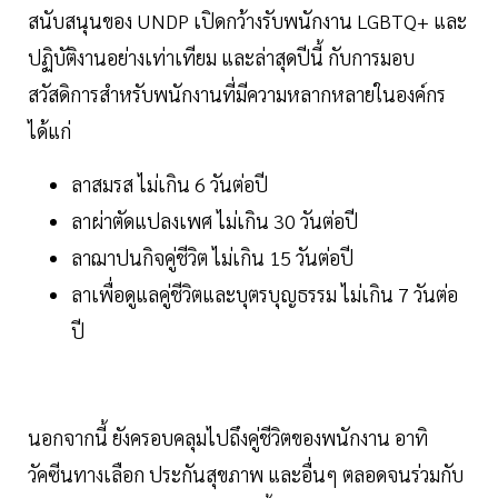
สนับสนุนของ UNDP เปิดกว้างรับพนักงาน LGBTQ+ และ
ปฏิบัติงานอย่างเท่าเทียม และล่าสุดปีนี้ กับการมอบ
สวัสดิการสำหรับพนักงานที่มีความหลากหลายในองค์กร
ได้แก่
ลาสมรส ไม่เกิน 6 วันต่อปี
ลาผ่าตัดแปลงเพศ ไม่เกิน 30 วันต่อปี
ลาฌาปนกิจคู่ชีวิต ไม่เกิน 15 วันต่อปี
ลาเพื่อดูแลคู่ชีวิตและบุตรบุญธรรม ไม่เกิน 7 วันต่อ
ปี
นอกจากนี้ ยังครอบคลุมไปถึงคู่ชีวิตของพนักงาน อาทิ
วัคซีนทางเลือก ประกันสุขภาพ และอื่นๆ ตลอดจนร่วมกับ