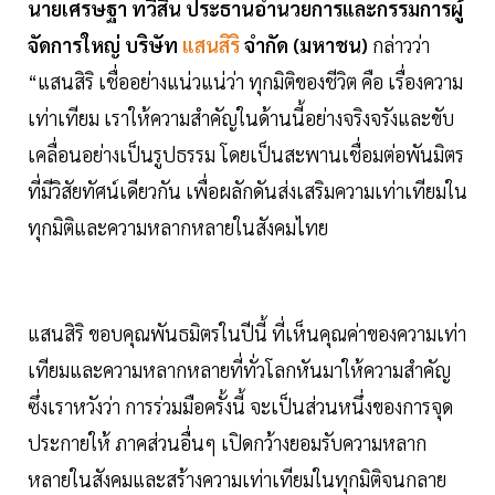
นายเศรษฐา ทวีสิน ประธานอำนวยการและกรรมการผู้
จัดการใหญ่ บริษัท
แสนสิริ
จำกัด (มหาชน)
กล่าวว่า
“แสนสิริ เชื่ออย่างแน่วแน่ว่า ทุกมิติของชีวิต คือ เรื่องความ
เท่าเทียม เราให้ความสำคัญในด้านนี้อย่างจริงจรังและขับ
เคลื่อนอย่างเป็นรูปธรรม โดยเป็นสะพานเชื่อมต่อพันมิตร
ที่มีวิสัยทัศน์เดียวกัน เพื่อผลักดันส่งเสริมความเท่าเทียมใน
ทุกมิติและความหลากหลายในสังคมไทย
แสนสิริ ขอบคุณพันธมิตรในปีนี้ ที่เห็นคุณค่าของความเท่า
เทียมและความหลากหลายที่ทั่วโลกหันมาให้ความสำคัญ
ซึ่งเราหวังว่า การร่วมมือครั้งนี้ จะเป็นส่วนหนึ่งของการจุด
ประกายให้ ภาคส่วนอื่นๆ เปิดกว้างยอมรับความหลาก
หลายในสังคมและสร้างความเท่าเทียมในทุกมิติจนกลาย