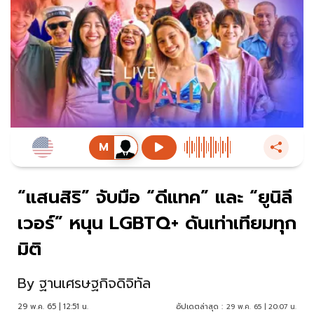
“แสนสิริ” จับมือ “ดีแทค” และ “ยูนิลี
เวอร์” หนุน LGBTQ+ ดันเท่าเทียมทุก
มิติ
By
ฐานเศรษฐกิจดิจิทัล
29 พ.ค. 65 | 12:51 น.
อัปเดตล่าสุด :
29 พ.ค. 65 | 20:07 น.