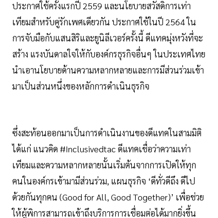
ประกาศใช้ครั้งแรกปี 2559 และนโยบายสวัสดิการเท่า
เทียมสำหรับคู่รักเพศเดียวกัน ประกาศใช้ในปี 2564 ใน
การจับมือกับแสนสิริและยูนิลีเวอร์ครั้งนี้ ดีแทคมุ่งหวังที่จะ
สร้าง แรงบันดาลใจให้กับองค์กรธุรกิจอื่นๆ ในประเทศไทย
นำเอานโยบายด้านความหลากหลายและการมีส่วนร่วมเข้า
มาเป็นส่วนหนึ่งของหลักการดำเนินธุรกิจ
ซึ่งสะท้อนออกมาเป็นการดำเนินงานของดีแทคในสามมิติ
ได้แก่ แนวคิด #Inclusivedtac ดีแทคเชื่อว่าความเท่า
เทียมและความหลากหลายนั้นเริ่มต้นจากการเปิดให้ทุก
คนในองค์กรเข้ามามีส่วนร่วม, แผนธุรกิจ ‘ดีทั่วดีถึง ดีไป
ด้วยกันทุกคน (Good for All, Good Together)’ เพื่อช่วย
ให้ผู้พิการสามารถเข้าถึงบริการการเชื่อมต่อได้มากยิ่งขึ้น