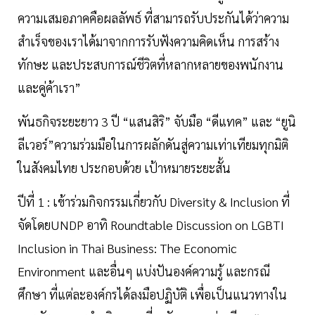
ความเสมอภาคคือผลลัพธ์ ที่สามารถรับประกันได้ว่าความ
สำเร็จของเราได้มาจากการรับฟังความคิดเห็น การสร้าง
ทักษะ และประสบการณ์ชีวิตที่หลากหลายของพนักงาน
และคู่ค้าเรา”
พันธกิจระยะยาว 3 ปี “แสนสิริ” จับมือ “ดีแทค” และ “ยูนิ
ลีเวอร์”ความร่วมมือในการผลักดันสู่ความเท่าเทียมทุกมิติ
ในสังคมไทย ประกอบด้วย เป้าหมายระยะสั้น
ปีที่ 1 : เข้าร่วมกิจกรรมเกี่ยวกับ Diversity & Inclusion ที่
จัดโดยUNDP อาทิ Roundtable Discussion on LGBTI
Inclusion in Thai Business: The Economic
Environment และอื่นๆ แบ่งปันองค์ความรู้ และกรณี
ศึกษา ที่แต่ละองค์กรได้ลงมือปฏิบัติ เพื่อเป็นแนวทางใน