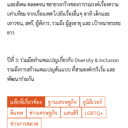
และสังคม ตลอดจน ขยายวงกว้างของการรณรงค์เรื่องความ
เท่าเทียม จากเรื่องเพศ ไปยังเรื่องอื่นๆ อาทิ เด็กและ
เยาวชน, สตรี, ผู้พิการ, รวมถึง ผู้สูงอายุ และ เป้าหมายระยะ
ยาว
ปีที่ 3: ร่วมมือทำแคมเปญเกี่ยวกับ Diversity & Inclusion
รวมถึงการสร้างแคมเปญต้นแบบ ที่สามองค์กรริเริ่ม และ
พัฒนาร่วมกัน
แท็กที่เกี่ยวข้อง
ฐานเศรษฐกิจ
ยูนิลีเวอร์
ดีแทค
ข่าวเศรษฐกิจ
แสนสิริ
LGBTQ+
ข่าวการตลาด