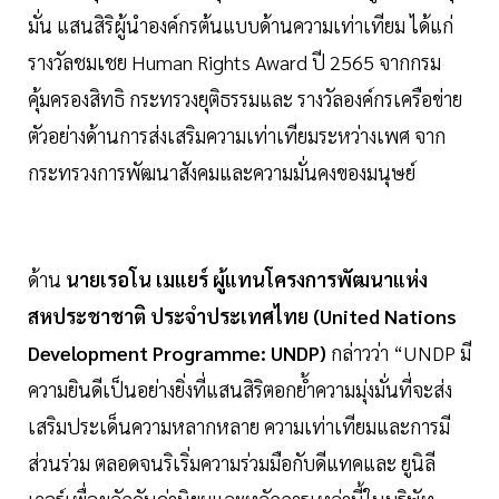
มั่น แสนสิริผู้นำองค์กรต้นแบบด้านความเท่าเทียม ได้แก่
รางวัลชมเชย Human Rights Award ปี 2565 จากกรม
คุ้มครองสิทธิ กระทรวงยุติธรรมและ รางวัลองค์กรเครือข่าย
ตัวอย่างด้านการส่งเสริมความเท่าเทียมระหว่างเพศ จาก
กระทรวงการพัฒนาสังคมและความมั่นคงของมนุษย์
ด้าน
นายเรอโน เมแยร์ ผู้แทนโครงการพัฒนาแห่ง
สหประชาชาติ ประจำประเทศไทย (United Nations
Development Programme: UNDP)
กล่าวว่า “UNDP มี
ความยินดีเป็นอย่างยิ่งที่แสนสิริตอกย้ำความมุ่งมั่นที่จะส่ง
เสริมประเด็นความหลากหลาย ความเท่าเทียมและการมี
ส่วนร่วม ตลอดจนริเริ่มความร่วมมือกับดีแทคและ ยูนิลี