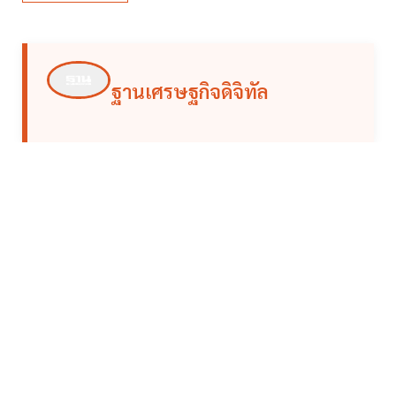
ฐานเศรษฐกิจดิจิทัล