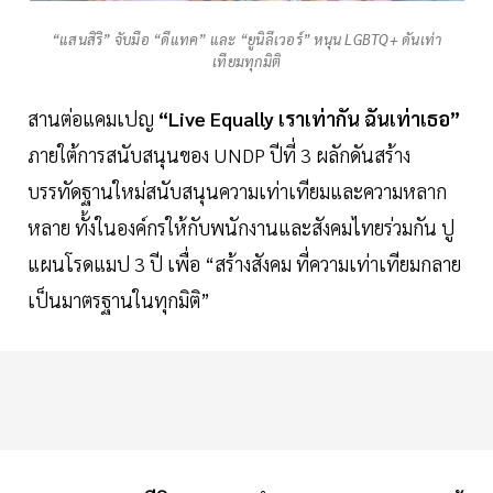
“แสนสิริ” จับมือ “ดีแทค” และ “ยูนิลีเวอร์” หนุน LGBTQ+ ดันเท่า
เทียมทุกมิติ
สานต่อแคมเปญ
“Live Equally เราเท่ากัน ฉันเท่าเธอ”
ภายใต้การสนับสนุนของ UNDP ปีที่ 3 ผลักดันสร้าง
บรรทัดฐานใหม่สนับสนุนความเท่าเทียมและความหลาก
หลาย ทั้งในองค์กรให้กับพนักงานและสังคมไทยร่วมกัน ปู
แผนโรดแมป 3 ปี เพื่อ “สร้างสังคม ที่ความเท่าเทียมกลาย
เป็นมาตรฐานในทุกมิติ”