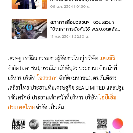
เสวนา Think For Growth By 7-
06 ต.ค. 2564 | 01:30 น.
Eleven
สภาการสื่อมวลชนฯ ชวนเสวนา
“ปัญหาการบังคับใช้ พ.ร.บ.จดแจ้ง
การพิมพ์”
11 พ.ย. 2564 | 22:30 น.
เศรษฐา ทวีสิน กรรมการผู้จัดการใหญ่ บริษัท
แสนสิริ
จำกัด (มหาชน), วรรณิภา ภักดีบุตร ประธานเจ้าหน้าที่
บริหาร บริษัท
โอสถสภา
จำกัด (มหาชน), ดร.สันติธาร
เสถียรไทย ประธานทีมเศรษฐกิจ SEA LIMITED และปฐม
า จันทรักษ์ ประธานเจ้าหน้าที่บริหาร บริษัท
ไอบีเอ็ม
ประเทศไทย
จำกัด เป็นต้น