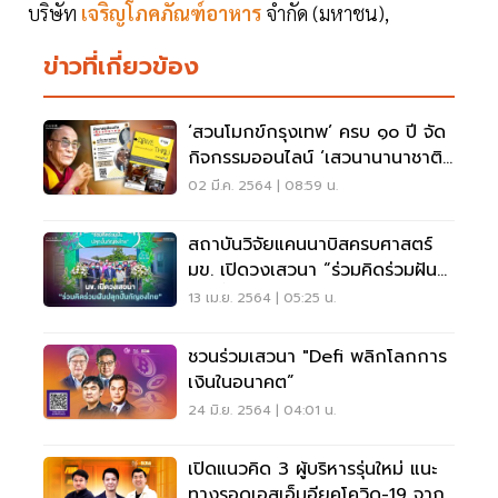
บริษัท
เจริญโภคภัณฑ์อาหาร
จำกัด (มหาชน),
ข่าวที่เกี่ยวข้อง
‘สวนโมกข์กรุงเทพ’ ครบ ๑๐ ปี จัด
กิจกรรมออนไลน์ ‘เสวนานานาชาติ
ไตรสิกขา’ พร้อมร่วมกิจกรรม
02 มี.ค. 2564 | 08:59 น.
‘ตักบาตรเดือนเกิด’ และ ‘ทำบุญ
Drive Thru’
สถาบันวิจัยแคนนาบิสครบศาสตร์
มข. เปิดวงเสวนา “ร่วมคิดร่วมฝัน
ปลุกปั้นกัญชงไทย”
13 เม.ย. 2564 | 05:25 น.
ชวนร่วมเสวนา "Defi พลิกโลกการ
เงินในอนาคต”
24 มิ.ย. 2564 | 04:01 น.
เปิดแนวคิด 3 ผู้บริหารรุ่นใหม่ แนะ
ทางรอดเอสเอ็มอียุคโควิด-19 จาก