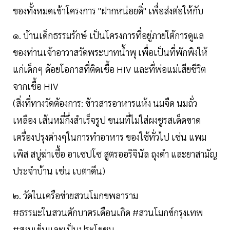
ของทั้งหมดเข้าโครงการ "ฝากหน่อยดิ่" เพื่อส่งต่อให้กับ
๑. บ้านเด็กธรรมรักษ์ เป็นโครงการที่อยู่ภายใต้การดูแล
ของท่านเจ้าอาวาสวัดพระบาทน้ำพุ เพื่อเป็นที่พักพิงให้
แก่เด็กๆ ด้อยโอกาสที่ติดเชื้อ HIV และที่พ่อแม่เสียชีวิต
จากเชื้อ HIV
(สิ่งที่ทางวัดต้องการ: ข้าวสารอาหารแห้ง นมจืด นมถั่ว
เหลือง เส้นหมี่กึ่งสำเร็จรูป ขนมที่ไม่ใส่ผงชูรสเด็ดขาด
เครื่องปรุงต่างๆในการทำอาหาร ของใช้ทั่วไป เช่น แพม
เพิส สบู่ฆ่าเชื้อ อาเซปโซ สูตรออริจินัล ถุงดำ และยาสามัญ
ประจำบ้าน เช่น เบตาดีน)
๒. วัดในเครือข่ายสวนโมกขพลาราม
#ธรรมะในสวนตักบาตรเดือนเกิด #สวนโมกข์กรุงเทพ
#สงบเย็นและเป็นประโยชน