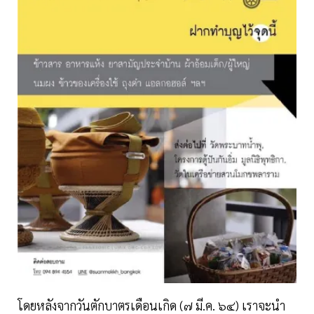
โดยหลังจากวันตักบาตรเดือนเกิด (๗ มี.ค. ๖๔) เราจะนำ