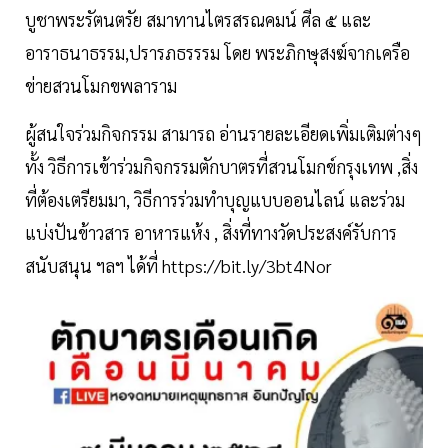
บูชาพระรัตนตรัย สมาทานไตรสรณคมน์ ศีล ๕ และ
อาราธนาธรรม,ปรารภธรรรม โดย พระภิกษุสงฆ์จากเครือ
ข่ายสวนโมกขพลาราม
ผู้สนใจร่วมกิจกรรม สามารถ อ่านรายละเอียดเพิ่มเติมต่างๆ
ทั้ง วิธีการเข้าร่วมกิจกรรมตักบาตรที่สวนโมกข์กรุงเทพ ,สิ่ง
ที่ต้องเตรียมมา, วิธีการร่วมทำบุญแบบออนไลน์ และร่วม
แบ่งปันข้าวสาร อาหารแห้ง , สิ่งที่ทางวัดประสงค์รับการ
สนับสนุน ฯลฯ ได้ที่ https://bit.ly/3bt4Nor