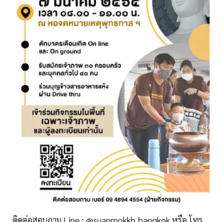
ติดต่อสอบถาม Line : @suanmokkh_bangkok หรือ โทร