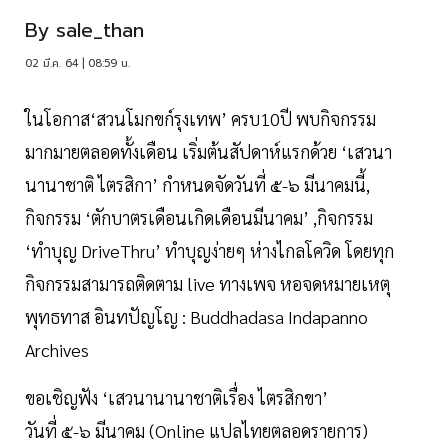
By
sale_than
02 มี.ค. 64 | 08:59 น.
ในโอกาส‘สวนโมกขก์รุงเทพ’ ครบ10ปี พบกิจกรรม
มากมายตลอดทั้งเดือน เริ่มต้นสัปดาห์แรกด้วย ‘เสวนา
นานาชาติ ไตรสิกา’ กำหนดจัดวันที่ ๕-๖ มีนาคมนี้,
กิจกรรม ‘ตักบาตรเดือนเกิดเดือนมีนาคม’ ,กิจกรรม
‘ทำบุญ DriveThru’ ทำบุญง่ายๆ ห่างไกลโควิด โดยทุก
กิจกรรมสามารถติดตาม live ทางเพจ หอจดหมายเหตุ
พุทธทาส อินทปัญโญ : Buddhadasa Indapanno
Archives
ขอเชิญฟัง ‘เสวนานานาชาติเรื่อง ไตรสิกขา’
วันที่ ๕-๖ มีนาคม (Online แปลไทยตลอดรายการ)