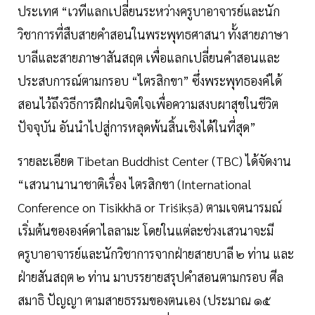
ประเทศ “เวทีแลกเปลี่ยนระหว่างครูบาอาจารย์และนัก
วิชาการที่สืบสายคำสอนในพระพุทธศาสนา ทั้งสายภาษา
บาลีและสายภาษาสันสฤต เพื่อแลกเปลี่ยนคำสอนและ
ประสบการณ์ตามกรอบ “ไตรสิกขา” ซึ่งพระพุทธองค์ได้
สอนไว้ถึงวิธีการฝึกฝนจิตใจเพื่อความสงบผาสุขในชีวิต
ปัจจุบัน อันนำไปสู่การหลุดพ้นสิ้นเชิงได้ในที่สุด”
รายละเอียด Tibetan Buddhist Center (TBC) ได้จัดงาน
“เสวนานานาชาติเรื่อง ไตรสิกขา (International
Conference on Tisikkhā or Triśikṣā) ตามเจตนารมณ์
เริ่มต้นขององค์ดาไลลามะ โดยในแต่ละช่วงเสวนาจะมี
ครูบาอาจารย์และนักวิชาการจากฝ่ายสายบาลี ๒ ท่าน และ
ฝ่ายสันสฤต ๒ ท่าน มาบรรยายสรุปคำสอนตามกรอบ ศีล
สมาธิ ปัญญา ตามสายธรรมของตนเอง (ประมาณ ๑๕