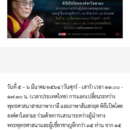
วันที่ ๕ – ๖ มีนาคม ๒๕๖๔ (วันศุกร์ - เสาร์) เวลา ๑๑.๐๐ -
๑๗.๓๐ น. (เวลาประเทศไทย) การแลกเปลี่ยนระหว่าง
พุทธศาสนาสายภาษาบาลี และภาษาสันสกฤต พิธีเปิดโดย
องค์ดาไลลามะ ร่วมด้วยการเสวนาระหว่างผู้นำทาง
พระพุทธศาสนาและผู้เชี่ยวชาญอีกกว่า ๓๕ ท่าน จาก ๑๕