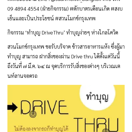
09 4894 4554 (ฝ่ายกิจกรรม) #ตักบาตรเดือนเกิด #สงบ
เย็นและเป็นประโยชน์ #สวนโมกข์กรุงเทพ
กิจกรรม ‘ทำบุญ DriveThru’ ทำบุญง่ายๆ ห่างไกลโควิด
สวนโมกข์กรุงเทพ ขอรับบริจาค ข้าวสารอาหารแห้ง ซึ่งผู้มา
ทำบุญ สามารถ ฝากสิ่งของผ่าน Drive thru ได้ตั้งแต่วันนี้
ถึงวันที่ ๗ มี.ค. ๖๔ ณ จุดบริการรับสิ่งของต่างๆ บริเวณเต
นท์ลานจอดรถ