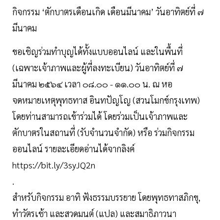
กิจกรรม ‘ตักบาตรเดือนเกิด เดือนมีนาคม’ วันอาทิตย์ที่ ๗
มีนาคม
ขอเชิญร่วมทำบุญได้ทั้งแบบออนไลน์ และในพื้นที่
(เฉพาะเจ้าภาพและผู้ที่ลงทะเบียน) วันอาทิตย์ที่ ๗
มีนาคม ๒๕๖๔ เวลา ๐๘.๐๐ - ๑๑.๐๐ น. ณ หอ
จดหมายเหตุพุทธทาส อินทปัญโญ (สวนโมกข์กรุงเทพ)
โดยท่านสามารถเข้าร่วมได้ โดยร่วมเป็นเจ้าภาพและ
ตักบาตรในสถานที่ (รับจำนวนจำกัด) หรือ ร่วมกิจกรรม
ออนไลน์ รายละเอียดอ่านได้จากลิงค์
https://bit.ly/3syJQ2n
.
สำหรับกิจกรรม อาทิ ฟังธรรมบรรยาย โดยพุทธทาสภิกขุ,
ทำวัตรเช้า และสวดมนต์ (แปล) และสมาธิภาวนา