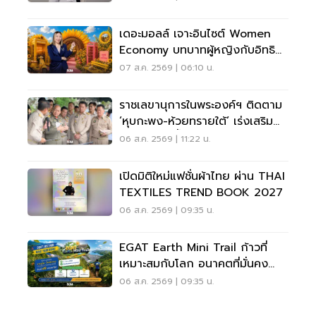
เดอะมอลล์ เจาะอินไซต์ Women
Economy บทบาทผู้หญิงกับอิทธิ
พลการช้อปเพื่อครอบครัว
07 ส.ค. 2569 | 06:10 น.
ราชเลขานุการในพระองค์ฯ ติดตาม
‘หุบกะพง-ห้วยทรายใต้’ เร่งเสริม
ความมั่นคงน้ำเพชรบุรี
06 ส.ค. 2569 | 11:22 น.
เปิดมิติใหม่แฟชั่นผ้าไทย ผ่าน THAI
TEXTILES TREND BOOK 2027
06 ส.ค. 2569 | 09:35 น.
EGAT Earth Mini Trail ก้าวที่
เหมาะสมกับโลก อนาคตที่มั่นคง
ของทุกคน
06 ส.ค. 2569 | 09:35 น.