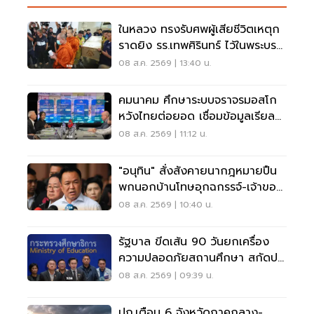
ในหลวง ทรงรับศพผู้เสียชีวิตเหตุก
ราดยิง รร.เทพศิรินทร์ ไว้ในพระบรม
ราชานุเคราะห์
08 ส.ค. 2569 | 13:40 น.
คมนาคม ศึกษาระบบจราจรมอสโก
หวังไทยต่อยอด เชื่อมข้อมูลเรียล
ไทม์ แก้รถติด
08 ส.ค. 2569 | 11:12 น.
"อนุทิน" สั่งสังคายนากฎหมายปืน
พกนอกบ้านโทษอุกฉกรรจ์-เจ้าของ
โดนหนัก
08 ส.ค. 2569 | 10:40 น.
รัฐบาล ขีดเส้น 90 วันยกเครื่อง
ความปลอดภัยสถานศึกษา สกัดปม
บูลลี่
08 ส.ค. 2569 | 09:39 น.
ปภ.เตือน 6 จังหวัดภาคกลาง-