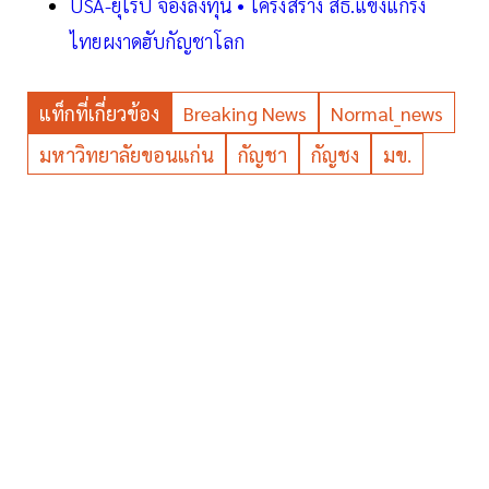
USA-ยุโรป จ้องลงทุน • โครงสร้าง สธ.แข็งแกร่ง
ไทยผงาดฮับกัญชาโลก
แท็กที่เกี่ยวข้อง
Breaking News
Normal_news
มหาวิทยาลัยขอนแก่น
กัญชา
กัญชง
มข.