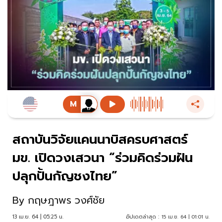
สถาบันวิจัยแคนนาบิสครบศาสตร์
มข. เปิดวงเสวนา “ร่วมคิดร่วมฝัน
ปลุกปั้นกัญชงไทย”
By
กฤษฎาพร วงศ์ชัย
13 เม.ย. 64 | 05:25 น.
อัปเดตล่าสุด :
15 เม.ย. 64 | 01:01 น.