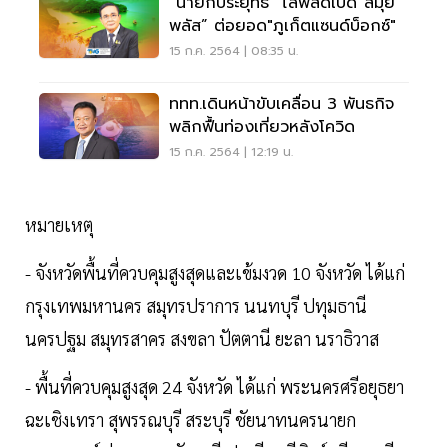
“นายกประยุทธ์” ไลฟ์สดเปิด“สมุย
พลัส” ต่อยอด"ภูเก็ตแซนด์บ็อกซ์"
15 ก.ค. 2564 | 08:35 น.
ททท.เดินหน้าขับเคลื่อน 3 พันธกิจ
พลิกฟื้นท่องเที่ยวหลังโควิด
15 ก.ค. 2564 | 12:19 น.
หมายเหตุ
- จังหวัดพื้นที่ควบคุมสูงสุดและเข้มงวด 10 จังหวัด ได้แก่
กรุงเทพมหานคร สมุทรปราการ นนทบุรี ปทุมธานี
นครปฐม สมุทรสาคร สงขลา ปัตตานี ยะลา นราธิวาส
- พื้นที่ควบคุมสูงสุด 24 จังหวัด ได้แก่ พระนครศรีอยุธยา
ฉะเชิงเทรา สุพรรณบุรี สระบุรี ชัยนาทนครนายก