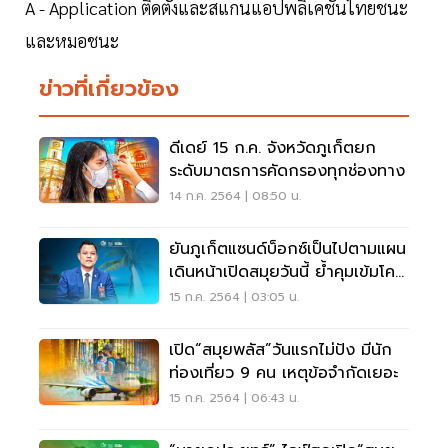
A - Application ติดตั้งและสแกนแอปพลิเคชันไทยชนะ
และหมอชนะ
ข่าวที่เกี่ยวข้อง
ดีเดย์ 15 ก.ค. จังหวัดภูเก็ตยก
ระดับมาตรการคัดกรองทุกช่องทาง
14 ก.ค. 2564 | 08:50 น.
ยันภูเก็ตแซนด์บ็อกซ์เป็นไปตามแผน
เดินหน้าเปิดสมุยวันนี้ ย้ำคุมเข้มโค
วิด
15 ก.ค. 2564 | 03:05 น.
เปิด“สมุยพลัส”วันแรกไม่ปัง มีนัก
ท่องเที่ยว 9 คน เหตุข้อจำกัดเยอะ
15 ก.ค. 2564 | 06:43 น.