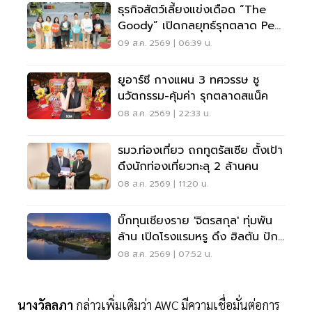
ธุรกิจสัตว์เลี้ยงแข่งเดือด “The
Goody” เปิดกลยุทธ์รุกตลาด Pet
Humanization
09 ส.ค. 2569 | 06:39 น.
ยูอาร์ซี กางแผน 3 ทศวรรษ ชู
นวัตกรรม-คุ้มค่า รุกตลาดสแน็ค
08 ส.ค. 2569 | 22:33 น.
รมว.ท่องเที่ยว ถกทูตรัสเซีย ตั้งเป้า
ดึงนักท่องเที่ยวทะลุ 2 ล้านคน
08 ส.ค. 2569 | 11:20 น.
บิ๊กทุนเชียงราย 'จิตรสกุล' ทุ่มพัน
ล้าน เปิดโรงแรมหรู ดึง ฮิลตัน ปัก
หมุดแบรนด์ใหม่
08 ส.ค. 2569 | 07:52 น.
นางวัลลภา
กล่าวเพิ่มเติมว่า AWC มีความเชื่อมั่นต่อการ