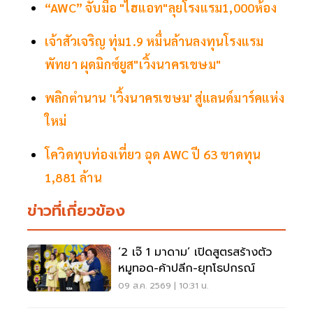
“AWC” จับมือ "ไฮแอท"ลุยโรงแรม1,000ห้อง
เจ้าสัวเจริญ ทุ่ม1.9 หมื่นล้านลงทุนโรงแรม
พัทยา ผุดมิกซ์ยูส"เวิ้งนาครเขษม"
พลิกตำนาน 'เวิ้งนาครเขษม' สู่แลนด์มาร์คแห่ง
ใหม่
โควิดทุบท่องเที่ยว ฉุด AWC ปี 63 ขาดทุน
1,881 ล้าน
ข่าวที่เกี่ยวข้อง
‘2 เจ๊ 1 มาดาม’ เปิดสูตรสร้างตัว
หมูทอด-ค้าปลีก-ยุทโธปกรณ์
09 ส.ค. 2569 | 10:31 น.