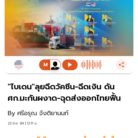
"ไบเดน"ลุยฉีดวัคซีน-ฉีดเงิน ดัน
ศก.มะกันผงาด-ฉุดส่งออกไทยฟื้น
By
ศรีอรุณ จังติยานนท์
23 มิ.ย. 64 | 12:11 น.