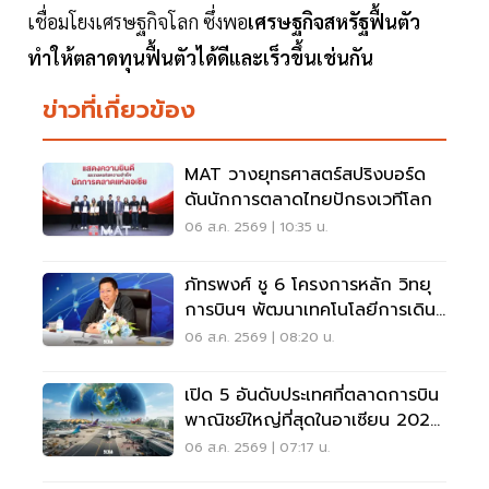
เชื่อมโยงเศรษฐกิจโลก ซึ่งพอ
เศรษฐกิจสหรัฐฟื้นตัว
ทำให้ตลาดทุนฟื้นตัวได้ดีและเร็วขึ้นเช่นกัน
ข่าวที่เกี่ยวข้อง
MAT วางยุทธศาสตร์สปริงบอร์ด
ดันนักการตลาดไทยปักธงเวทีโลก
06 ส.ค. 2569 | 10:35 น.
ภัทรพงศ์ ชู 6 โครงการหลัก วิทยุ
การบินฯ พัฒนาเทคโนโลยีการเดิน
อากาศ การบินยุคใหม่
06 ส.ค. 2569 | 08:20 น.
เปิด 5 อันดับประเทศที่ตลาดการบิน
พาณิชย์ใหญ่ที่สุดในอาเซียน 2026
เวียดนามแซงไทยแล้ว
06 ส.ค. 2569 | 07:17 น.