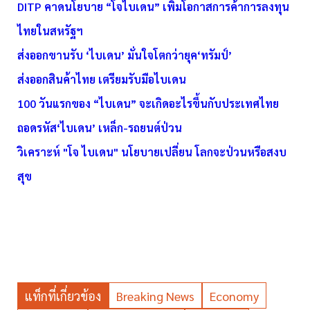
DITP คาดนโยบาย “โจไบเดน” เพิ่มโอกาสการค้าการลงทุน
ไทยในสหรัฐฯ
ส่งออกขานรับ ‘ไบเดน’ มั่นใจโตกว่ายุค‘ทรัมป์’
ส่งออกสินค้าไทย เตรียมรับมือไบเดน
100 วันแรกของ “ไบเดน” จะเกิดอะไรขึ้นกับประเทศไทย
ถอดรหัส‘ไบเดน’ เหล็ก-รถยนต์ป่วน
วิเคราะห์ "โจ ไบเดน" นโยบายเปลี่ยน โลกจะป่วนหรือสงบ
สุข
แท็กที่เกี่ยวข้อง
Breaking News
Economy