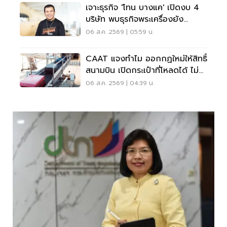
เจาะธุรกิจ 'โทน บางแค' เปิดงบ 4
บริษัท พบธุรกิจพระเครื่องยัง
ขาดทุน
06 ส.ค. 2569 | 05:59 น.
CAAT แจงทำไม ออกกฏใหม่ให้สิทธิ์
สนามบิน เปิดกระเป๋าที่โหลดได้ ไม่
ต้องเรียกเจ้าของ
06 ส.ค. 2569 | 04:39 น.