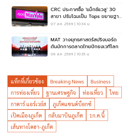
CRC ประกาศซื้อ 'แม็กซ์แวลู' 30
สาขา ปรับโฉมเป็น Tops ขยายฐาน
ลูกค้าเพิ่ม 9 แสนราย
07 ส.ค. 2569 | 10:34 น.
MAT วางยุทธศาสตร์สปริงบอร์ด
ดันนักการตลาดไทยปักธงเวทีโลก
06 ส.ค. 2569 | 10:35 น.
แท็กที่เกี่ยวข้อง
Breaking News
Business
การท่องเที่ยว
ฐานเศรษฐกิจ
ท่องเที่ยว
ไทย
กาตาร์ แอร์เวย์ส
ภูเก็ตแซนด์บ็อกซ์
เปิดเมืองภูเก็ต
กลับมาบินภูเก็ต
1ก.ค.นี้
เส้นทางโดฮา-ภูเก็ต