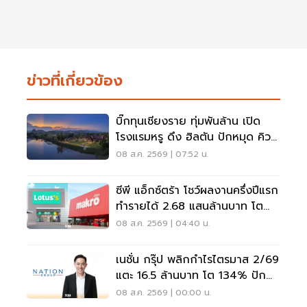
ข่าวที่เกี่ยวข้อง
บิ๊กทุนเชียงราย ทุ่มพันล้าน เปิด
โรงแรมหรู ดึง ฮิลตัน ปักหมุด คิวริ
โอ แห่งแรกในภาคเหนือ
08 ส.ค. 2569 | 07:52 น.
ซีพี แอ็กซ์ตร้า โชว์ผลงานครึ่งปีแรก
ทำรายได้ 2.68 แสนล้านบาท โต
3.6%
08 ส.ค. 2569 | 04:40 น.
เนชั่น กรุ๊ป พลิกกำไรไตรมาส 2/69
แตะ 16.5 ล้านบาท โต 134% ปัก
หมุดสู่ ‘มีเดียเทค’
08 ส.ค. 2569 | 00:00 น.