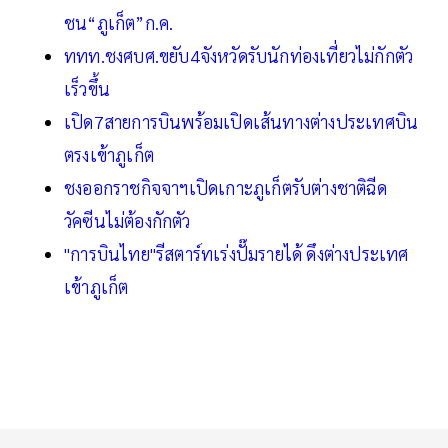
ชน“ภูเก็ต”ก.ค.
ททท.ชงศบศ.ขยับ4จังหวัดรับนักท่องเที่ยวไม่กักตัว
เร็วขึ้น
เปิด7สายการบินพร้อมเปิดเส้นทางต่างประเทศบิน
ตรงเข้าภูเก็ต
ชงออกราชกิจจาฯเปิดเกาะภูเก็ตรับต่างชาติฉีด
วัคซีนไม่ต้องกักตัว
"การบินไทย"รีสตาร์ทเร่งปั๊มรายได้ ดึงต่างประเทศ
เข้าภูเก็ต