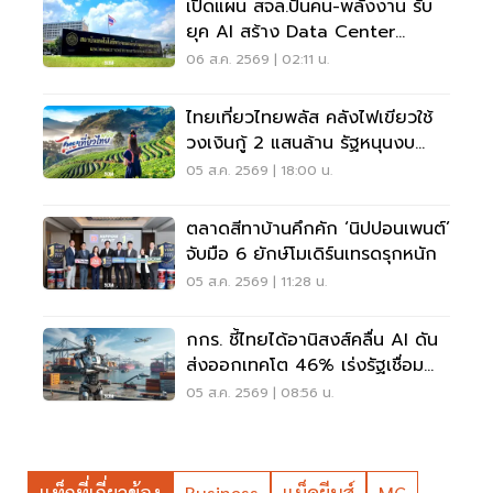
เปิดแผน สจล.ปั้นคน-พลังงาน รับ
ยุค AI สร้าง Data Center
Sandbox
06 ส.ค. 2569 | 02:11 น.
ไทยเที่ยวไทยพลัส คลังไฟเขียวใช้
วงเงินกู้ 2 แสนล้าน รัฐหนุนงบ
1,750-2,000 ล้านบาท
05 ส.ค. 2569 | 18:00 น.
ตลาดสีทาบ้านคึกคัก ‘นิปปอนเพนต์’
จับมือ 6 ยักษ์โมเดิร์นเทรดรุกหนัก
05 ส.ค. 2569 | 11:28 น.
กกร. ชี้ไทยได้อานิสงส์คลื่น AI ดัน
ส่งออกเทคโต 46% เร่งรัฐเชื่อม
ข้อมูล
05 ส.ค. 2569 | 08:56 น.
แท็กที่เกี่ยวข้อง
Business
แม็คยีนส์
MC