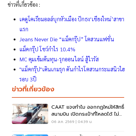
ข่าวที่เกี่ยวข้อง :
เคดูโคเรียมอลล์บุกหัวเมือง ปักธง‘เชียงใหม่’สาขา
แรก
Jeans Never Die “แม็คกรุ๊ป” โตสวนแฟชั่น
แม็คกรุ๊ป โชว์กำไร 10.4%
MC คุมเข้มต้นทุน-รุกออนไลน์ สู้ไวรัส
"แม็คกรุ๊ป"เดินเกมรุก ดันกำไรโตสวนกระแสนิวไฮ
รอบ 3ปี
ข่าวที่เกี่ยวข้อง
CAAT แจงทำไม ออกกฏใหม่ให้สิทธิ์
สนามบิน เปิดกระเป๋าที่โหลดได้ ไม่
ต้องเรียกเจ้าของ
06 ส.ค. 2569 | 04:39 น.