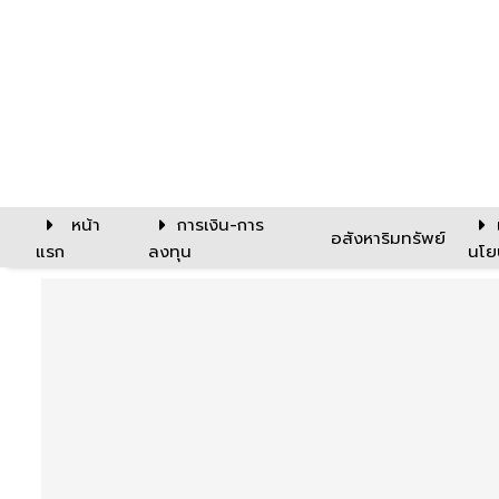
หน้า
การเงิน-การ
อสังหาริมทรัพย์
แรก
ลงทุน
นโย