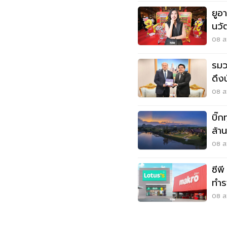
ยูอ
นวั
08 ส.
รมว.
ดึง
08 ส.
บิ๊ก
ล้า
หมุ
08 ส.
ซีพ
ทำร
3.
08 ส.