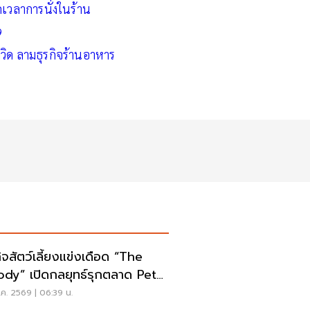
วลาการนั่งในร้าน
9
ิด ลามธุรกิจร้านอาหาร
กิจสัตว์เลี้ยงแข่งเดือด “The
dy” เปิดกลยุทธ์รุกตลาด Pet
anization
ค. 2569 | 06:39 น.