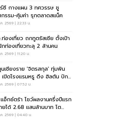
าร์ซี กางแผน 3 ทศวรรษ ชู
ตกรรม-คุ้มค่า รุกตลาดสแน็ค
ค. 2569 | 22:33 น.
ท่องเที่ยว ถกทูตรัสเซีย ตั้งเป้า
นักท่องเที่ยวทะลุ 2 ล้านคน
ค. 2569 | 11:20 น.
ทุนเชียงราย 'จิตรสกุล' ทุ่มพัน
น เปิดโรงแรมหรู ดึง ฮิลตัน ปัก
ดแบรนด์ใหม่
ค. 2569 | 07:52 น.
ี แอ็กซ์ตร้า โชว์ผลงานครึ่งปีแรก
ายได้ 2.68 แสนล้านบาท โต
6%
ค. 2569 | 04:40 น.