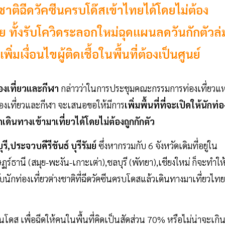
งชาติฉีดวัคซีนครบโด๊สเข้าไทยได้โดยไม่ต้อง
าย ทั้งรับโควิดระลอกใหม่ฉุดแผนลดวันกักตัวล่
ิ่มเงื่อนไขผู้ติดเชื้อในพื้นที่ต้องเป็นศูนย์
งเที่ยวและกีฬา
กล่าวว่าในการประชุมคณะกรรมการท่องเที่ยวแห
่องเที่ยวและกีฬา จะเสนอขอให้มีการ
เพิ่มพื้นที่ที่จะเปิดให้นักท่อ
เดินทางเข้ามาเที่ยวได้โดยไม่ต้องถูกกักตัว
รี,ประจวบคีรีขันธ์ บุรีรัมย์
ซึ่งหากรวมกับ 6 จังหวัดเดิมที่อยู่ใน
ุราษฏร์ธานี (สมุย-พะงัน-เกาะเต่า),ชลบุรี (พัทยา),เชียงใหม่ ก็จะทำให
บนักท่องเที่ยวต่างชาติที่ฉีดวัคซีนครบโดสแล้วเดินทางมาเที่ยวไทย
านโดส เพื่อฉีดให้คนในพื้นที่คิดเป็นสัดส่วน 70% หรือไม่น่าจะเกิ