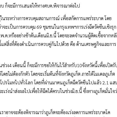
อบ ก็จะมีการเสนอให้ทางศบค.พิจารณาต่อไป
่ในระหว่างการควบคุมสถานการณ์ เพื่อสกัดการแพร่ระบาด โดย
่าจะเป็นการควบคุม 69 ชุมชนในกรุงเทพฯการเร่งฉีดวัคซีนเชิงรุก
ค.หรืออย่างช้าต้นเดือนมิ.ย.นี้ โดยจะลดจำนวนผู้ติดเชื้อจากหลั
ต่สิ่งที่ต้องดำเนินการควบคู่กันไปด้วย คือ ด้านเศรษฐกิจและการ
วง4 เดือนนี้ ก็จะมีการขอให้กันไว้สำหรับ10จังหวัดนี้เพื่อเปิดรั
้โดยไม่ต้องกักตัว โดยจะเริ่มต้นที่จังหวัดภูเก็ต ภายใต้โมเดลภูเก็ต
การโปรโมทไปทั่วโลก โดยที่ผ่านมาคนภูเก็ตฉีดวัคซีนไปแล้ว 2.1 แส
่งนำส่งผลไปเพื่อให้ฉีดได้ครบในช่วงมิ.ย.นี้ ซึ่งทางภูเก็ตมั่นใจว
เราอาจจะต้องพิจารณาว่าภูเก็ตจะต้องเร่งลดการแพร่ระบาดโค