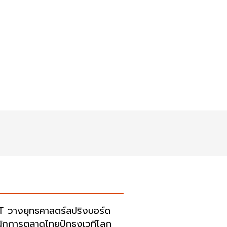
 วางยุทธศาสตร์สปริงบอร์ด
นักการตลาดไทยปักธงเวทีโลก