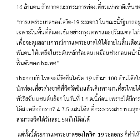
16 ล้านคน ถ้าหากคณะกรรมการท่องเที่ยวแห่งชาติเห็นช
“การแพร่ระบาดของโควิด-19 ระลอก3 ในขณะนี้รัฐบาลอยู
เฉพาะในพื้นที่สีแดงเข้ม อย่างกรุงเทพฯและปริมณฑล ไม่ว
เพื่อจะคุมสถานการณ์การแพร่ระบาดให้ได้ถายในสิ้นเดือนพ.
พันคน ให้เหลือในระดับหลักร้อยคนเหมือนช่วงก่อนหน้านี้แ
ฟื้นตัวของประเทศ”
ประกอบกับไทยจะมีวัคซีนโควิด-19 เข้ามา 100 ล้านโด๊สในช่
นักท่องเที่ยวต่างชาติที่ฉีดวัคซีนแล้วเดินทางมาเที่ยวไทยได
ทัวริสซึม แซนด์บล็อก ในวันที่ 1 ก.ค.นี้ก่อน เพราะได้มี
โด๊ส เหลืออีกราว7.4-7.5 แสนโด๊ส ที่กระทรวงสาธารณสุขจะเร
สามารถฉีดได้วันละ1.5หมื่นโด๊สได้
แต่ทั้งนี้ด้วยการแพร่ระบาดของ
โควิด-19
ระลอก3 ก็ทำให้