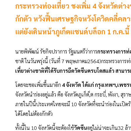
กระทรวงท่องเที่ยว ชงเพิ่ม 4 จังหวัดต่า
กักตัว หวังฟื้นเศรษฐกิจหวังโควิดคลี่คล
แต่ยังเดินหน้าภูเก็ตแซนด์บล็อก 1 ก.ค.นี้ เพ
นายพิพัฒน์ รัชกิจปราการ รัฐมนตรีว่าการ
กระทรวงการท่อ
ชาติ ในวันพรุ่งนี้ (วันที่ 7 พฤษภาคม2564)กระทรวงการท
เที่ยวต่างชาติที่ได้รับการฉีดวัคซีนครบโดสแล้ว สามารถ
โดยจะขอเพิ่มขึ้นมาอีก
4 จังหวัด ได้แก่ กรุงเทพฯ,เพชรบุ
จังหวัดนำร่องอยู่แล้ว คือ จังหวัดภูเก็ต,็ต กระบี่, พังงา, ส
ภายในปีนี้ประเทศไทยจะมี 10 จังหวัดที่จะนำร่องในเปิดรั
ได้โดยไม่ต้องกักตัว
ทั้งนี้ใน 10 จังหวัดนี้จะต้องใช้
วัคซีน
อยู่ไม่น่าจะเกิน32 ล้