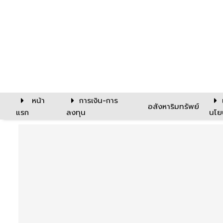
หน้า
การเงิน-การ
อสังหาริมทรัพย์
แรก
ลงทุน
นโย