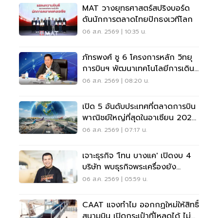
MAT วางยุทธศาสตร์สปริงบอร์ด
ดันนักการตลาดไทยปักธงเวทีโลก
06 ส.ค. 2569 | 10:35 น.
ภัทรพงศ์ ชู 6 โครงการหลัก วิทยุ
การบินฯ พัฒนาเทคโนโลยีการเดิน
อากาศ การบินยุคใหม่
06 ส.ค. 2569 | 08:20 น.
เปิด 5 อันดับประเทศที่ตลาดการบิน
พาณิชย์ใหญ่ที่สุดในอาเซียน 2026
เวียดนามแซงไทยแล้ว
06 ส.ค. 2569 | 07:17 น.
เจาะธุรกิจ 'โทน บางแค' เปิดงบ 4
บริษัท พบธุรกิจพระเครื่องยัง
ขาดทุน
06 ส.ค. 2569 | 05:59 น.
CAAT แจงทำไม ออกกฏใหม่ให้สิทธิ์
สนามบิน เปิดกระเป๋าที่โหลดได้ ไม่