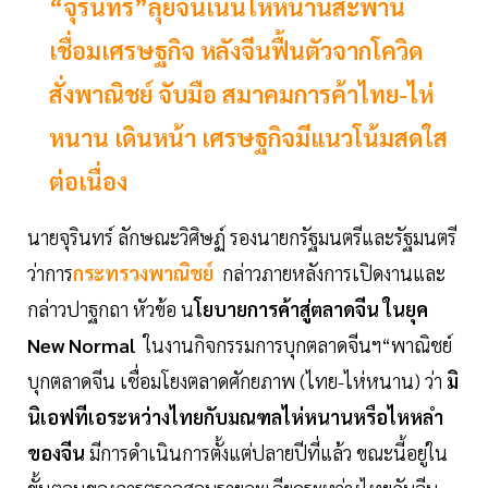
“จุรินทร์”ลุยจีนเน้นไห่หนานสะพาน
เชื่อมเศรษฐกิจ หลังจีนฟื้นตัวจากโควิด
สั่งพาณิชย์ จับมือ สมาคมการค้าไทย-ไห่
หนาน เดินหน้า เศรษฐกิจมีแนวโน้มสดใส
ต่อเนื่อง
นายจุรินทร์ ลักษณะวิศิษฏ์ รองนายกรัฐมนตรีและรัฐมนตรี
ว่าการ
กระทรวงพาณิชย์
กล่าวภายหลังการเปิดงานและ
กล่าวปาฐกถา หัวข้อ น
โยบายการค้าสู่ตลาดจีน ในยุค
New Normal
ในงานกิจกรรมการบุกตลาดจีนฯ“พาณิชย์
บุกตลาดจีน เชื่อมโยงตลาดศักยภาพ (ไทย-ไห่หนาน) ว่า
มิ
นิเอฟทีเอระหว่างไทยกับมณฑลไห่หนานหรือไหหลำ
ของจีน
มีการดำเนินการตั้งแต่ปลายปีที่แล้ว ขณะนี้อยู่ใน