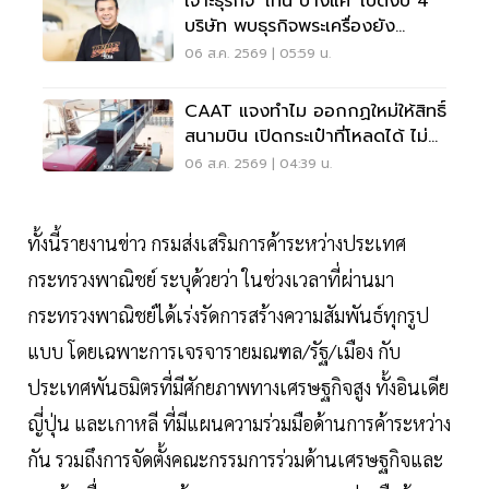
เจาะธุรกิจ 'โทน บางแค' เปิดงบ 4
บริษัท พบธุรกิจพระเครื่องยัง
ขาดทุน
06 ส.ค. 2569 | 05:59 น.
CAAT แจงทำไม ออกกฏใหม่ให้สิทธิ์
สนามบิน เปิดกระเป๋าที่โหลดได้ ไม่
ต้องเรียกเจ้าของ
06 ส.ค. 2569 | 04:39 น.
​ทั้งนี้รายงานข่าว กรมส่งเสริมการค้าระหว่างประเทศ
กระทรวงพาณิชย์ ระบุด้วยว่า ในช่วงเวลาที่ผ่านมา
กระทรวงพาณิชย์ได้เร่งรัดการสร้างความสัมพันธ์ทุกรูป
แบบ โดยเฉพาะการเจรจารายมณฑล/รัฐ/เมือง กับ
ประเทศพันธมิตรที่มีศักยภาพทางเศรษฐกิจสูง ทั้งอินเดีย
ญี่ปุ่น และเกาหลี ที่มีแผนความร่วมมือด้านการค้าระหว่าง
กัน รวมถึงการจัดตั้งคณะกรรมการร่วมด้านเศรษฐกิจและ