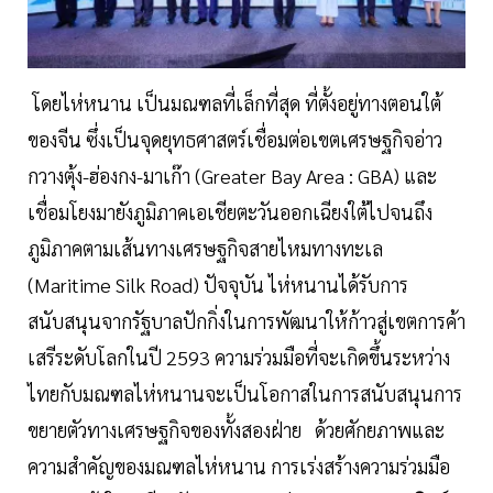
โดยไห่หนาน เป็นมณฑลที่เล็กที่สุด ที่ตั้งอยู่ทางตอนใต้
ของจีน ซึ่งเป็นจุดยุทธศาสตร์เชื่อมต่อเขตเศรษฐกิจอ่าว
กวางตุ้ง-ฮ่องกง-มาเก๊า (Greater Bay Area : GBA) และ
เชื่อมโยงมายังภูมิภาคเอเชียตะวันออกเฉียงใต้ไปจนถึง
ภูมิภาคตามเส้นทางเศรษฐกิจสายไหมทางทะเล
(Maritime Silk Road) ปัจจุบัน ไห่หนานได้รับการ
สนับสนุนจากรัฐบาลปักกิ่งในการพัฒนาให้ก้าวสู่เขตการค้า
เสรีระดับโลกในปี 2593 ความร่วมมือที่จะเกิดขึ้นระหว่าง
ไทยกับมณฑลไห่หนานจะเป็นโอกาสในการสนับสนุนการ
ขยายตัวทางเศรษฐกิจของทั้งสองฝ่าย ด้วยศักยภาพและ
ความสำคัญของมณฑลไห่หนาน การเร่งสร้างความร่วมมือ