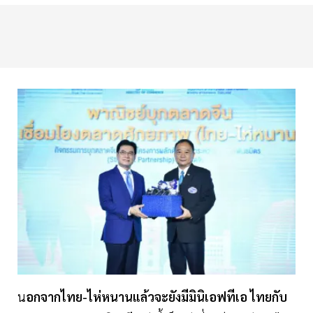
น
อกจากไทย-ไห่หนานแล้วจะยังมีมินิเอฟทีเอ ไทยกับ