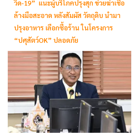
วิด-19” แนะผู้บริโภคปรุงสุก ข่วยฆ่าเชื้อ
ล้างมือสะอาด หลังสัมผัส วัตถุดิบ นำมา
ปรุงอาหาร เลือกซื้อร้าน ในโครงการ
“ปศุสัตว์OK” ปลอดภัย