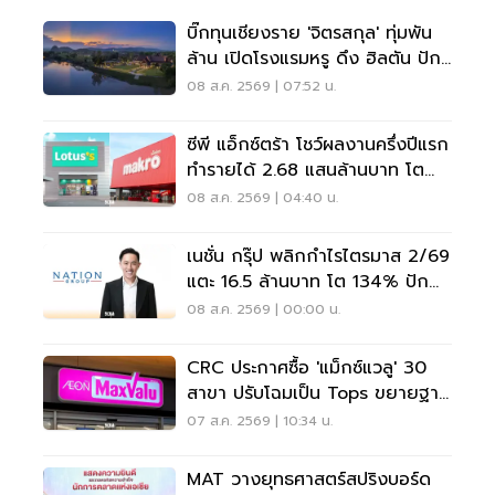
บิ๊กทุนเชียงราย 'จิตรสกุล' ทุ่มพัน
ล้าน เปิดโรงแรมหรู ดึง ฮิลตัน ปัก
หมุดแบรนด์ใหม่
08 ส.ค. 2569 | 07:52 น.
ซีพี แอ็กซ์ตร้า โชว์ผลงานครึ่งปีแรก
ทำรายได้ 2.68 แสนล้านบาท โต
3.6%
08 ส.ค. 2569 | 04:40 น.
เนชั่น กรุ๊ป พลิกกำไรไตรมาส 2/69
แตะ 16.5 ล้านบาท โต 134% ปัก
หมุดสู่ ‘มีเดียเทค’
08 ส.ค. 2569 | 00:00 น.
CRC ประกาศซื้อ 'แม็กซ์แวลู' 30
สาขา ปรับโฉมเป็น Tops ขยายฐาน
ลูกค้าเพิ่ม 9 แสนราย
07 ส.ค. 2569 | 10:34 น.
MAT วางยุทธศาสตร์สปริงบอร์ด