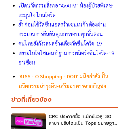
เปิดนวัตกรรมสิ่งทอ "AVATM" ห้องผู้ป่วยพิเศษ
ละมุนใจ ไกลโควิด
ย้ำ ก่อนใช้วัคซีนแอสตร้าเซนเนก้า ต้องผ่าน
กระบวนการยืนยันคุณภาพครบทุกขั้นตอน
คนไทยยังกังวลผลข้างเคียงวัคซีนโควิด-19
สยามไบโอไซเอนซ์ ฐานการผลิตวัคซีนโควิด-19
อาเซียน
'KISS - O Shopping - DOD' ผนึกกำลัง ปั้น
นวัตกรรมบำรุงผิว-เสริมอาหารจากกัญชง
ข่าวที่เกี่ยวข้อง
CRC ประกาศซื้อ 'แม็กซ์แวลู' 30
สาขา ปรับโฉมเป็น Tops ขยายฐาน