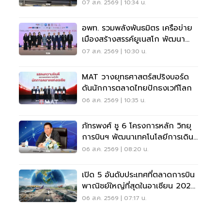
ลูกค้าเพิ่ม 9 แสนราย
07 ส.ค. 2569 | 10:34 น.
อพท. รวมพลังพันธมิตร เครือข่าย
เมืองสร้างสรรค์ยูเนสโก พัฒนา
เมืองอย่างยั่งยืน
07 ส.ค. 2569 | 10:30 น.
MAT วางยุทธศาสตร์สปริงบอร์ด
ดันนักการตลาดไทยปักธงเวทีโลก
06 ส.ค. 2569 | 10:35 น.
ภัทรพงศ์ ชู 6 โครงการหลัก วิทยุ
การบินฯ พัฒนาเทคโนโลยีการเดิน
อากาศ การบินยุคใหม่
06 ส.ค. 2569 | 08:20 น.
เปิด 5 อันดับประเทศที่ตลาดการบิน
พาณิชย์ใหญ่ที่สุดในอาเซียน 2026
เวียดนามแซงไทยแล้ว
06 ส.ค. 2569 | 07:17 น.