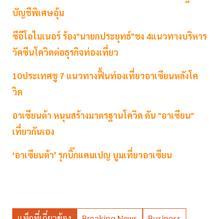
บัญชีพิเศษอุ้ม
ซีอีโอไมเนอร์ ร้อง"นายกประยุทธ์"ชง 4แนวทางบริหาร
วัคซีนโควิดต่อธุรกิจท่องเที่ยว
10ประเทศชู 7 แนวทางฟื้นท่องเที่ยวอาเซียนหลังโค
วิด
อาเซียนต้า หนุนสร้างมาตรฐานโควิด ดัน "อาเซียน"
เที่ยวกันเอง
‘อาเซียนต้า’ รุกบิ๊กแคมเปญ บูมเที่ยวอาเซียน
แท็กที่เกี่ยวข้อง
Breaking News
Business