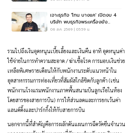
เจาะธุรกิจ 'โทน บางแค' เปิดงบ 4
บริษัท พบธุรกิจพระเครื่องยัง
ขาดทุน
06 ส.ค. 2569 | 05:59 น.
รวมไปถึงเงินอุดหนุนเบี้ยเลี้ยงและเงินคืน อาทิ อุดหนุนค่า
ใช้จ่ายในการทำความสะอาด / ฆ่าเชื้อโรค การมอบเงินช่วย
เหลือพิเศษรายเดือนให้กับพนักงานระดับแนวหน้าใน
อุตสาหกรรมการท่องเที่ยวที่สัมผัสใกล้ชิดกับลูกค้า (เช่น
พนักงานโรงแรมพนักงานภาคพื้นสนามบินลูกเรือในห้อง
โดยสารของสายการบิน) การให้ส่วนลดและการยกเว้นค่า
แลนด์ดิ้งและปาร์กกิ้งให้กับสายการบิน
นอกจากนี้ที่สำคัญคือการผลักดันแผนการฉีดวัคซีนจำนวน