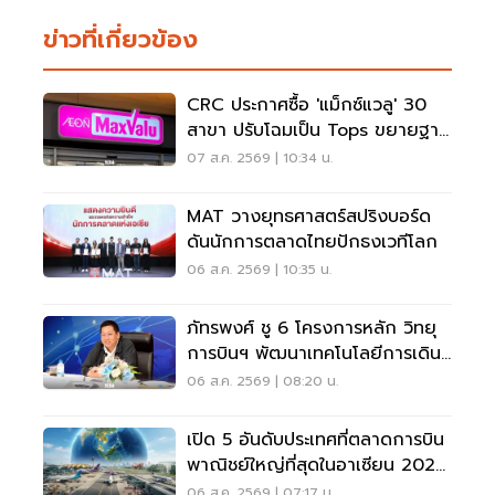
ข่าวที่เกี่ยวข้อง
CRC ประกาศซื้อ 'แม็กซ์แวลู' 30
สาขา ปรับโฉมเป็น Tops ขยายฐาน
ลูกค้าเพิ่ม 9 แสนราย
07 ส.ค. 2569 | 10:34 น.
MAT วางยุทธศาสตร์สปริงบอร์ด
ดันนักการตลาดไทยปักธงเวทีโลก
06 ส.ค. 2569 | 10:35 น.
ภัทรพงศ์ ชู 6 โครงการหลัก วิทยุ
การบินฯ พัฒนาเทคโนโลยีการเดิน
อากาศ การบินยุคใหม่
06 ส.ค. 2569 | 08:20 น.
เปิด 5 อันดับประเทศที่ตลาดการบิน
พาณิชย์ใหญ่ที่สุดในอาเซียน 2026
เวียดนามแซงไทยแล้ว
06 ส.ค. 2569 | 07:17 น.