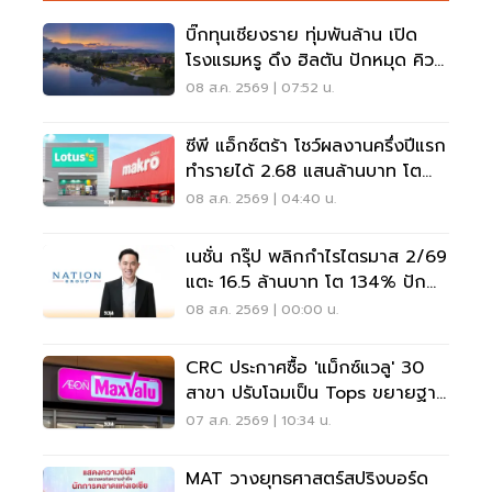
บิ๊กทุนเชียงราย ทุ่มพันล้าน เปิด
โรงแรมหรู ดึง ฮิลตัน ปักหมุด คิวริ
โอ แห่งแรกในภาคเหนือ
08 ส.ค. 2569 | 07:52 น.
ซีพี แอ็กซ์ตร้า โชว์ผลงานครึ่งปีแรก
ทำรายได้ 2.68 แสนล้านบาท โต
3.6%
08 ส.ค. 2569 | 04:40 น.
เนชั่น กรุ๊ป พลิกกำไรไตรมาส 2/69
แตะ 16.5 ล้านบาท โต 134% ปัก
หมุดสู่ ‘มีเดียเทค’
08 ส.ค. 2569 | 00:00 น.
CRC ประกาศซื้อ 'แม็กซ์แวลู' 30
สาขา ปรับโฉมเป็น Tops ขยายฐาน
ลูกค้าเพิ่ม 9 แสนราย
07 ส.ค. 2569 | 10:34 น.
MAT วางยุทธศาสตร์สปริงบอร์ด