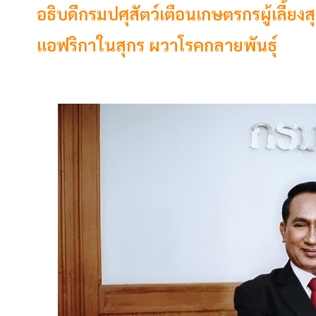
​​​​​​​อธิบดีกรมปศุสัตว์เตือนเกษตรกรผู้เลี
แอฟริกาในสุกร ผวาโรคกลายพันธุ์