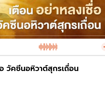
อ วัคซีนอหิวาต์สุกรเถื่อน