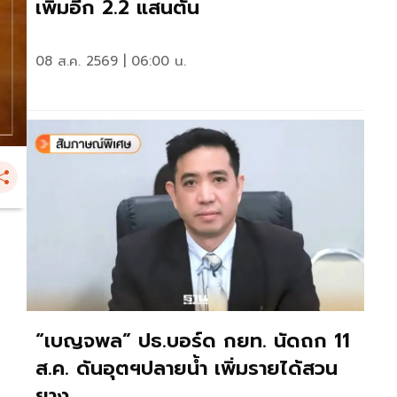
เพิ่มอีก 2.2 แสนตัน
08 ส.ค. 2569 | 06:00 น.
“เบญจพล” ปธ.บอร์ด กยท. นัดถก 11
ส.ค. ดันอุตฯปลายน้ำ เพิ่มรายได้สวน
ยาง