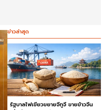
ข่าวล่าสุด
รัฐบาลไฟเขียวขยายจีทูจี ขายข้าวจีน