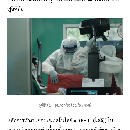
ฟูจิฟิล์ม
ฟูจิฟิล์ม - อุปกรณ์เครื่องมือแพทย์
หลักการทำงานของ #เทคโนโลยี AI (REiLI (ไลลิ)) ใน
อุปกรณ์การแพทย์ เมื่อเครื่องตรวจตรวจเจอสิ่งผิดปกติ AI