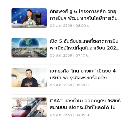
ภัทรพงศ์ ชู 6 โครงการหลัก วิทยุ
การบินฯ พัฒนาเทคโนโลยีการเดิน
อากาศ การบินยุคใหม่
06 ส.ค. 2569 | 08:20 น.
เปิด 5 อันดับประเทศที่ตลาดการบิน
พาณิชย์ใหญ่ที่สุดในอาเซียน 2026
เวียดนามแซงไทยแล้ว
06 ส.ค. 2569 | 07:17 น.
เจาะธุรกิจ 'โทน บางแค' เปิดงบ 4
บริษัท พบธุรกิจพระเครื่องยัง
ขาดทุน
06 ส.ค. 2569 | 05:59 น.
CAAT แจงทำไม ออกกฏใหม่ให้สิทธิ์
สนามบิน เปิดกระเป๋าที่โหลดได้ ไม่
ต้องเรียกเจ้าของ
06 ส.ค. 2569 | 04:39 น.