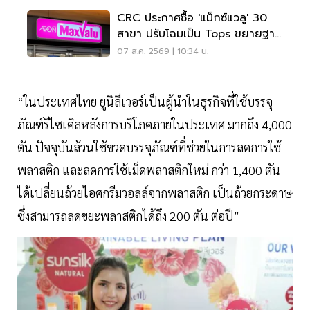
CRC ประกาศซื้อ 'แม็กซ์แวลู' 30
สาขา ปรับโฉมเป็น Tops ขยายฐาน
ลูกค้าเพิ่ม 9 แสนราย
07 ส.ค. 2569 | 10:34 น.
“ในประเทศไทย ยูนิลีเวอร์เป็นผู้นำในธุรกิจที่ใช้บรรจุ
ภัณฑ์รีไซเคิลหลังการบริโภคภายในประเทศ มากถึง 4,000
ตัน ปัจจุบันล้วนใช้ขวดบรรจุภัณฑ์ที่ช่วยในการลดการใช้
พลาสติก และลดการใช้เม็ดพลาสติกใหม่ กว่า 1,400 ตัน
ได้เปลี่ยนถ้วยไอศกรีมวอลล์จากพลาสติก เป็นถ้วยกระดาษ
ซึ่งสามารถลดขยะพลาสติกได้ถึง 200 ตัน ต่อปี”