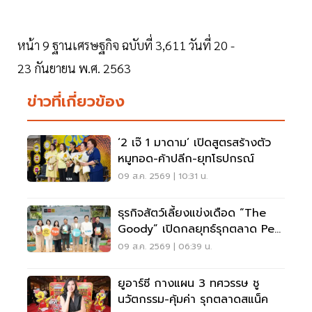
หน้า 9 ฐานเศรษฐกิจ ฉบับที่ 3,611 วันที่ 20 -
23 กันยายน พ.ศ. 2563
ข่าวที่เกี่ยวข้อง
‘2 เจ๊ 1 มาดาม’ เปิดสูตรสร้างตัว
หมูทอด-ค้าปลีก-ยุทโธปกรณ์
09 ส.ค. 2569 | 10:31 น.
ธุรกิจสัตว์เลี้ยงแข่งเดือด “The
Goody” เปิดกลยุทธ์รุกตลาด Pet
Humanization
09 ส.ค. 2569 | 06:39 น.
ยูอาร์ซี กางแผน 3 ทศวรรษ ชู
นวัตกรรม-คุ้มค่า รุกตลาดสแน็ค