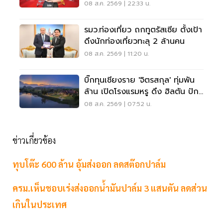
08 ส.ค. 2569 | 22:33 น.
รมว.ท่องเที่ยว ถกทูตรัสเซีย ตั้งเป้า
ดึงนักท่องเที่ยวทะลุ 2 ล้านคน
08 ส.ค. 2569 | 11:20 น.
บิ๊กทุนเชียงราย 'จิตรสกุล' ทุ่มพัน
ล้าน เปิดโรงแรมหรู ดึง ฮิลตัน ปัก
หมุดแบรนด์ใหม่
08 ส.ค. 2569 | 07:52 น.
ข่าวเกี่ยวข้อง
ทุบโต๊ะ 600 ล้าน อุ้มส่งออก ลดสต๊อกปาล์ม
ครม.เห็นชอบเร่งส่งออกน้ำมันปาล์ม 3 แสนตัน ลดส่วน
เกินในประเทศ