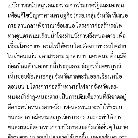
2.บึงกาฬสนับสนุนคณะกรรมการร่วมภาครัฐและเอกชน
เพื่อแก้ไขปัญหาทางเศรษฐกิจ (กรอ.)กลุ่มจังหวัด ที่เสนอ
กรอ.ส่วนกลางพิจารณาข้อเสนอ โครงการก่อสร้างรถไฟ
ทางคู่นครพนมเลียบน้ำโขงผ่านบึงกาฬถึงหนองคาย เพื่อ
เชื่อมโครงข่ายทางรถไฟให้ครบ โดยต่อจากทางรถไฟสาย
ใหม่ขอนแก่น-มหาสารคาม-มุกดาหาร-นครพนม ที่อนุมัติ
ก่อสร้างแล้ว นอกจากนี้่ประชุมครม.สัญจรที่เพชรบูรณ์
เห็นชอบข้อเสนอกลุ่มจังหวัดภาคตะวันออกเฉียงเหนือ
ตอนบน 1 โครงการก่อสร้างทางรถไฟจากจังหวัดเลย-
หนองบัวลำภู-หนองคาย เป็นการเติมเต็มส่วนที่ยังขาดอยู่
คือ ระหว่างหนองคาย-บึงกาฬ-นครพนม จะทำให้ระบบ
ขนส่งทางรางมีความสมบูรณ์ครบวงจร และจะทำให้การ
ขนส่งผลผลิตยางพาราจากบึงกาฬและจังหวัดอื่นๆ ในภาค
อีสานตอนบนออกไปสู่ตลาดได้มากขึ้น และลดต้นทุนการ