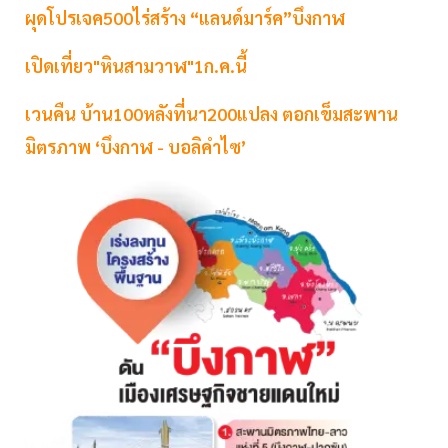
ผุดโปรเจค500ไร่สร้าง “แลนด์มาร์ค”บึงกาฬ
เปิดเที่ยว"หินสามวาฬ"1ก.ค.นี้
เวนคืน บ้าน100หลังที่นา200แปลง ตอกเข็มสะพาน
มิตรภาพ ‘บึงกาฬ - บอลิคำไซ’