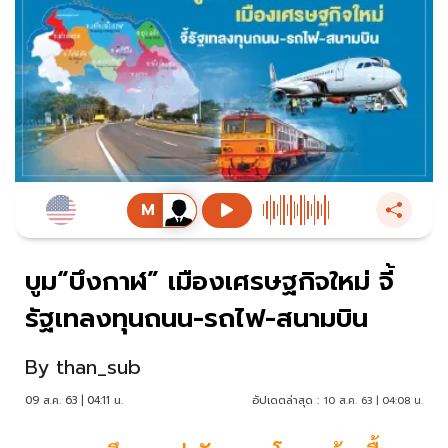
บูม“บึงกาฬ” เมืองเศรษฐกิจใหม่ จี้
รัฐเทลงทุนถนน-รถไฟ-สนามบิน
By
than_sub
09 ส.ค. 63 | 04:11 น.
อัปเดตล่าสุด :
10 ส.ค. 63 | 04:08 น.