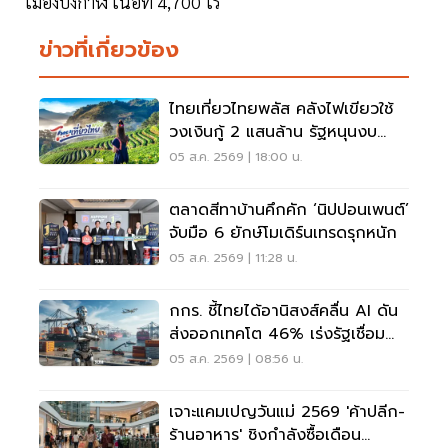
เมืองบึงกาฬ เนื้อที่ 4,700 ไร่
ข่าวที่เกี่ยวข้อง
ไทยเที่ยวไทยพลัส คลังไฟเขียวใช้
วงเงินกู้ 2 แสนล้าน รัฐหนุนงบ
1,750 - 2,000 ล้านบาท
05 ส.ค. 2569 | 18:00 น.
ตลาดสีทาบ้านคึกคัก ‘นิปปอนเพนต์’
จับมือ 6 ยักษ์โมเดิร์นเทรดรุกหนัก
05 ส.ค. 2569 | 11:28 น.
กกร. ชี้ไทยได้อานิสงส์คลื่น AI ดัน
ส่งออกเทคโต 46% เร่งรัฐเชื่อม
ข้อมูล
05 ส.ค. 2569 | 08:56 น.
เจาะแคมเปญวันแม่ 2569 'ค้าปลีก-
ร้านอาหาร' ชิงกำลังซื้อเดือน