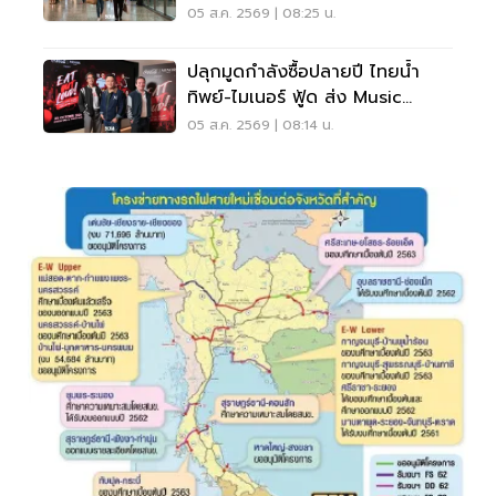
สิงหาคม
05 ส.ค. 2569 | 08:25 น.
ปลุกมูดกำลังซื้อปลายปี ไทยน้ำ
ทิพย์-ไมเนอร์ ฟู้ด ส่ง Music
Marketing กระตุ้นใช้จ่าย
05 ส.ค. 2569 | 08:14 น.