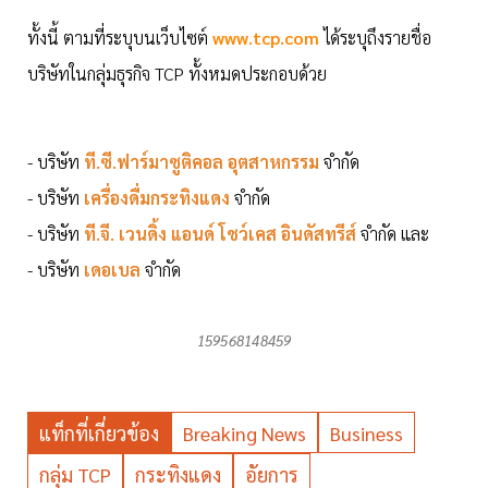
ทั้งนี้ ตามที่ระบุบนเว็บไซต์
www.tcp.com
ได้ระบุถึงรายชื่อ
บริษัทในกลุ่มธุรกิจ TCP ทั้งหมดประกอบด้วย
- บริษัท
ที.ซี.ฟาร์มาซูติคอล อุตสาหกรรม
จำกัด
- บริษัท
เครื่องดื่มกระทิงแดง
จำกัด
- บริษัท
ที.จี. เวนดิ้ง แอนด์ โชว์เคส อินดัสทรีส์
จำกัด และ
- บริษัท
เดอเบล
จำกัด
159568148459
แท็กที่เกี่ยวข้อง
Breaking News
Business
กลุ่ม TCP
กระทิงแดง
อัยการ