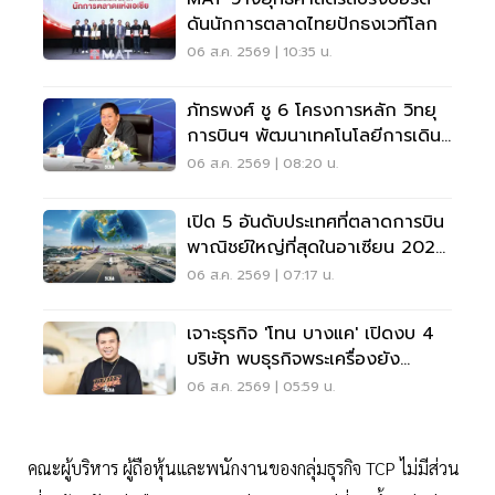
ดันนักการตลาดไทยปักธงเวทีโลก
06 ส.ค. 2569 | 10:35 น.
ภัทรพงศ์ ชู 6 โครงการหลัก วิทยุ
การบินฯ พัฒนาเทคโนโลยีการเดิน
อากาศ การบินยุคใหม่
06 ส.ค. 2569 | 08:20 น.
เปิด 5 อันดับประเทศที่ตลาดการบิน
พาณิชย์ใหญ่ที่สุดในอาเซียน 2026
เวียดนามแซงไทยแล้ว
06 ส.ค. 2569 | 07:17 น.
เจาะธุรกิจ 'โทน บางแค' เปิดงบ 4
บริษัท พบธุรกิจพระเครื่องยัง
ขาดทุน
06 ส.ค. 2569 | 05:59 น.
คณะผู้บริหาร ผู้ถือหุ้นและพนักงานของกลุ่มธุรกิจ TCP ไม่มีส่วน