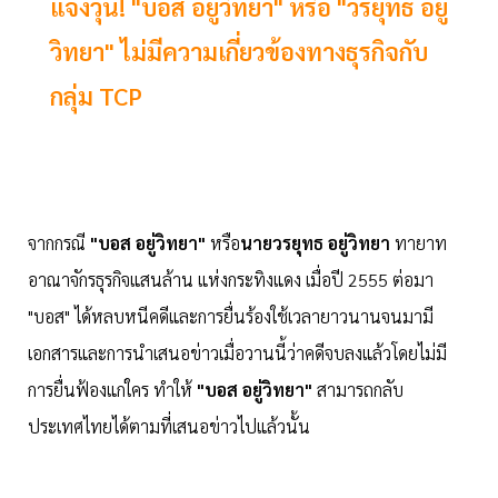
แจงวุ่น! "บอส อยู่วิทยา" หรือ "วรยุทธ อยู่
วิทยา" ไม่มีความเกี่ยวข้องทางธุรกิจกับ
กลุ่ม TCP
จากกรณี
"บอส อยู่วิทยา"
หรือ
นายวรยุทธ อยู่วิทยา
ทายาท
อาณาจักรธุรกิจแสนล้าน แห่งกระทิงแดง เมื่อปี 2555 ต่อมา
"บอส" ได้หลบหนีคดีและการยื่นร้องใช้เวลายาวนานจนมามี
เอกสารและการนำเสนอข่าวเมื่อวานนี้ว่าคดีจบลงแล้วโดยไม่มี
การยื่นฟ้องแก่ใคร ทำให้
"บอส อยู่วิทยา"
สามารถกลับ
ประเทศไทยได้ตามที่เสนอข่าวไปแล้วนั้น