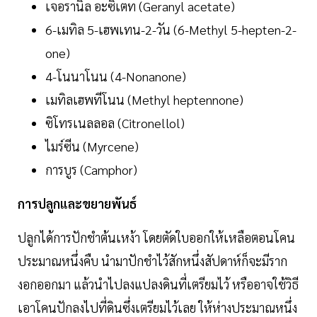
เจอรานิล อะซิเตท (Geranyl acetate)
6-เมทิล 5-เฮพเทน-2-วัน (6-Methyl 5-hepten-2-
one)
4-โนนาโนน (4-Nonanone)
เมทิลเฮพทีโนน (Methyl heptennone)
ซิโทรเนลลอล (Citronellol)
ไมร์ซีน (Myrcene)
การบูร (Camphor)
การปลูกและขยายพันธ์
ปลูกได้การปักชำต้นเหง้า โดยตัดใบออกให้เหลือตอนโคน
ประมาณหนึ่งคืบ นำมาปักชำไว้สักหนึ่งสัปดาห์ก็จะมีราก
งอกออกมา แล้วนำไปลงแปลงดินที่เตรียมไว้ หรืออาจใช้วิธี
เอาโคนปักลงไปที่ดินซึ่งเตรียมไว้เลย ให้ห่างประมาณหนึ่ง