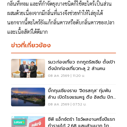
กลิ่นที่หอม และที่กำจัดยุงบางชนิดก็ใช้ตะไคร้เป็นส่วน
ผสมด้วยเนื่องจากมีกลิ่นที่แรงจึงช่วยทำให้ไล่ยุงได้
นอกจากนี้ตะไคร้ยังแก้กลิ่นคาวหรือดับกลิ่นคาวของปลา
และเนื้อสัตว์ได้ดีมาก
ข่าวที่เกี่ยวข้อง
รมว.ท่องเที่ยว ถกทูตรัสเซีย ตั้งเป้า
ดึงนักท่องเที่ยวทะลุ 2 ล้านคน
08 ส.ค. 2569 | 11:20 น.
บิ๊กทุนเชียงราย 'จิตรสกุล' ทุ่มพัน
ล้าน เปิดโรงแรมหรู ดึง ฮิลตัน ปัก
หมุดแบรนด์ใหม่
08 ส.ค. 2569 | 07:52 น.
ซีพี แอ็กซ์ตร้า โชว์ผลงานครึ่งปีแรก
ทำรายได้ 2.68 แสนล้านบาท โต