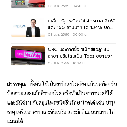
3.6%
08 ส.ค. 2569 | 04:40 น.
เนชั่น กรุ๊ป พลิกกำไรไตรมาส 2/69
แตะ 16.5 ล้านบาท โต 134% ปัก
หมุดสู่ ‘มีเดียเทค’
08 ส.ค. 2569 | 00:00 น.
CRC ประกาศซื้อ 'แม็กซ์แวลู' 30
สาขา ปรับโฉมเป็น Tops ขยายฐาน
ลูกค้าเพิ่ม 9 แสนราย
07 ส.ค. 2569 | 10:34 น.
สรรพคุณ
: ทั้งต้น ใช้เป็นยารักษาโรคหืด แก้ปวดท้อง ขับ
ปัสสาวะและแก้อหิวาตกโรค หรือทำเป็นยาทานวดก็ได้
และยังใช้รวมกับสมุนไพรชนิดอื่นรักษาโรคได้ เช่น บำรุง
ธาตุ เจริญอาหาร และขับเหงื่อ และมีกลิ่นฉุนสามารถไล่
แมลงได้