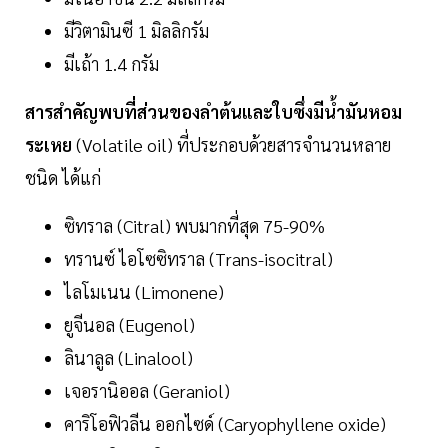
มีวิตามินซี 1 มิลลิกรัม
มีเถ้า 1.4 กรัม
สารสำคัญพบที่ส่วนของลำต้นและใบซึ่งมีน้ำมันหอม
ระเหย
(Volatile oil) ที่ประกอบด้วยสารจำนวนหลาย
ชนิด ได้แก่
ซิทราล (Citral) พบมากที่สุด 75-90%
ทรานซ์ ไอโซซิทราล (Trans-isocitral)
ไลโมเนน (Limonene)
ยูจีนอล (Eugenol)
ลินาลูล (Linalool)
เจอรานิออล (Geraniol)
คาริโอฟิวลีน ออกไซด์ (Caryophyllene oxide)