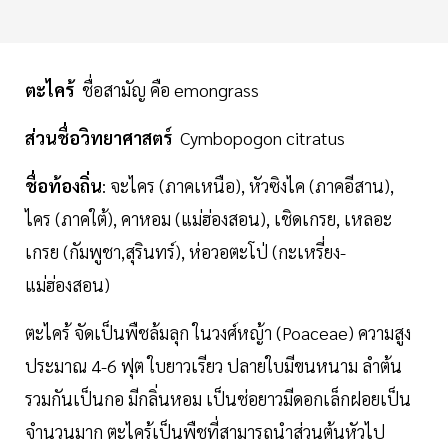
ตะไคร้
ชื่อสามัญ คือ emongrass
ส่วนชื่อวิทยาศาสตร์
Cymbopogon citratus
ชื่อท้องถิ่น
: จะไคร (ภาคเหนือ), หัวซิงไค (ภาคอีสาน),
ไคร (ภาคใต้), คาหอม (แม่ฮ่องสอน), เชิดเกรย, เหลอะ
เกรย (กัมพูชา,สุรินทร์), ห่อวอตะโป่ (กะเหรี่ยง-
แม่ฮ่องสอน)
ตะไคร้ จัดเป็นพืชล้มลุก ในวงศ์หญ้า (Poaceae) ความสูง
ประมาณ 4-6 ฟุต ใบยาวเรียว ปลายใบมีขนหนาม ลำต้น
รวมกันเป็นกอ มีกลิ่นหอม เป็นช่อยาวมีดอกเล็กฝอยเป็น
จำนวนมาก ตะไคร้เป็นพืชที่สามารถนำส่วนต้นหัวไป