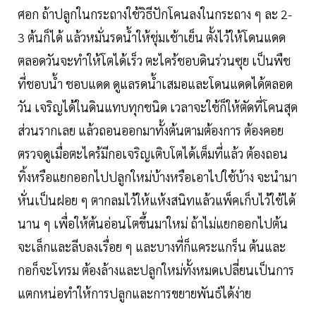
ศอก ถ้าปลูกในกระถางใช้วิธีปักโคนลงในกระถาง ๆ ละ 2-
3 ต้นก็ได้ แล้วหมั่นรดน้ำให้ชุ่มเช้าเย็น ตั้งไว้ให้โดนแดด
ตลอดวันจะทำให้โตได้เร็ว ตะไคร้ชอบดินร่วนซุย เป็นพืช
ที่ชอบน้ำ ชอบแดด ดูแลรดน้ำเสมอและโดนแดดได้ตลอด
วัน เจริญได้ในดินแทบทุกชนิด เวลาจะใช้ก็ให้ตัดที่โคนสุด
ส่วนรากเลย แล้วถอนออกมาทั้งต้นตามต้องการ ต้องคอย
ตรวจดูเมื่อตะไคร้มีกอเจริญเติบโตได้เต็มที่แล้ว ต้องถอน
ทิ้งหรือแยกออกไปปลูกใหม่บ้างหรือเอาไปใช้บ้าง จะนำมา
หั่นเป็นฝอย ๆ ตากลมไว้ให้แห้งสนิทแล้วแพ็คเก็บไว้ใช้ได้
นาน ๆ เพื่อให้ต้นอ่อนโตขึ้นมาใหม่ ถ้าไม่แยกออกไปต้น
จะเล็กและลีบลงเรื่อย ๆ และบางที่ก็แคระแกร็น ต้นและ
กอก็จะโทรม ต้องล้างและปลูกใหม่ทั้งหมดเปลี่ยนเป็นการ
แตกหน่อทำให้การปลูกและการขยายพันธ์ได้ง่าย