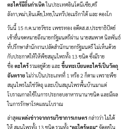
ตะไคร้มีถิ่นกำเนิด
ในประเทศอินโดนีเซีย,ศรี
ลังกา,พม่า,อินเดีย,ไทย,ในทวีปอเมริกาใต้ และ คองโก
วันนี้ 15 ก.ค.นายวัชระ เพชรทอง อดีตส.ส.ประชาธิปัตย์
เข้ายื่นจดหมายถึงนายกรัฐมนตรีผ่าน นายสมพาศ นิลพันธ์
ที่ปรึกษาสำนักงานปลัดสำนักนายกรัฐมนตรี ไม่เห็นด้วย
กับประกาศให้ให้พืชสมุนไพรทั้ง 13 ชนิด ซึ่งมีราย
ชื่อ
ตะไคร้
รวมอยู่ด้วย และ
ขึ้นทะเบียนตะไคร้เป็นวัตถุ
อันตราย
ไม่ว่าเป็นประเภทที่ 1 หรือ 2 ก็ตาม เพราะพืช
สมุนไพรไม่ใช่วัตถุ และเป็นสมุนไพรพื้นบ้านมาแต่
โบราณกาลใช้ในการประกอบอาหารนานาชนิด และมีผล
ในการรักษาโรคแผนโบราณ
ล่าสุด
แหล่งข่าวจากกรมวิชาการเกษตร
กล่าวว่า ไม่ได้
ให้ สมุนไพรทั้ง 13 ชนิด รวมทั้ง
"ตะไคร้หอม"
จัดอยู่ใน