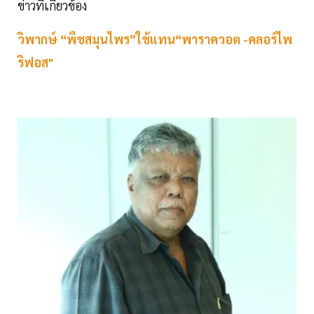
ข่าวที่เกี่ยวข้อง
วิพากษ์ “พืชสมุนไพร”ใช้แทน“พาราควอต -คลอร์ไพ
ริฟอส"