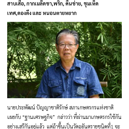
สาบเสือ, กากเมล็ดชา,พริก, คื่นช่าย, ชุมเห็ด
เทศ,ดองดึง และ หนอนตายหยาก
นายประพัฒน์ ปัญญาชาติรักษ์ สภาเกษตรกรแห่งชาติ
เผยกับ “ฐานเศรษฐกิจ” กล่าวว่า ที่ผ่านมาเกษตรกรใช้กัน
อย่างเสรีกันอยู่แล้ว แต่ถ้าขึ้นเป็นวัตถุอันตรายชนิดที่1 จะ