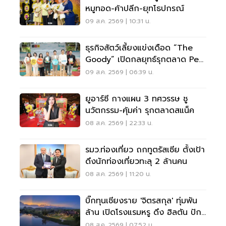
หมูทอด-ค้าปลีก-ยุทโธปกรณ์
09 ส.ค. 2569 | 10:31 น.
ธุรกิจสัตว์เลี้ยงแข่งเดือด “The
Goody” เปิดกลยุทธ์รุกตลาด Pet
Humanization
09 ส.ค. 2569 | 06:39 น.
ยูอาร์ซี กางแผน 3 ทศวรรษ ชู
นวัตกรรม-คุ้มค่า รุกตลาดสแน็ค
08 ส.ค. 2569 | 22:33 น.
รมว.ท่องเที่ยว ถกทูตรัสเซีย ตั้งเป้า
ดึงนักท่องเที่ยวทะลุ 2 ล้านคน
08 ส.ค. 2569 | 11:20 น.
บิ๊กทุนเชียงราย 'จิตรสกุล' ทุ่มพัน
ล้าน เปิดโรงแรมหรู ดึง ฮิลตัน ปัก
หมุดแบรนด์ใหม่
08 ส.ค. 2569 | 07:52 น.