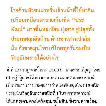
โวยค้านหัวชนฝาหวั่นเจ้าหน้าที่ใช้หากิน
เปรียบเหมือนตายายเก็บเห็ด “ประ
พัฒน์” ผวาขึ้นทะเบียน ยุ่งยาก ขู่ปลุกทั้ง
ประเทศลุกฮือต้าน ด้านชาวสวนปาล์ม
มึน กังขาสมุนไพรบริโภคทุกวันจะเป็น
วัตถุอันตรายได้อย่างไร
วันที่ 13 กรกฎาคมนี้ เวลา 10.00 น. นางสาวมนัญญา ไทย
เศรษฐ์ รัฐมนตรีช่วยว่าการกระทรวงเกษตรและสหกรณ์
เป็นประธานการประชุมการกำหนดพืช
สมุนไพร 13 ชนิด
บรรจุเป็น
วัตถุอันตรายชนิดที่ 1
ในวงการคาดการณ์
ได้แก่
สะเดา, ตระไคร้หอม, ขมิ้นชัน, ชิงข่า, ดาวเรือง,