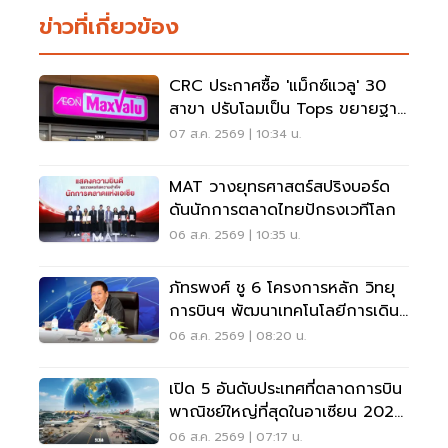
ข่าวที่เกี่ยวข้อง
CRC ประกาศซื้อ 'แม็กซ์แวลู' 30
สาขา ปรับโฉมเป็น Tops ขยายฐาน
ลูกค้าเพิ่ม 9 แสนราย
07 ส.ค. 2569 | 10:34 น.
MAT วางยุทธศาสตร์สปริงบอร์ด
ดันนักการตลาดไทยปักธงเวทีโลก
06 ส.ค. 2569 | 10:35 น.
ภัทรพงศ์ ชู 6 โครงการหลัก วิทยุ
การบินฯ พัฒนาเทคโนโลยีการเดิน
อากาศ การบินยุคใหม่
06 ส.ค. 2569 | 08:20 น.
เปิด 5 อันดับประเทศที่ตลาดการบิน
พาณิชย์ใหญ่ที่สุดในอาเซียน 2026
เวียดนามแซงไทยแล้ว
06 ส.ค. 2569 | 07:17 น.