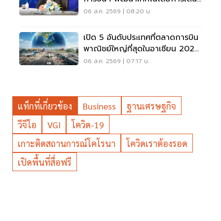
อากาศ การบินยุคใหม่
06 ส.ค. 2569 | 08:20 น.
เปิด 5 อันดับประเทศที่ตลาดการบิน
พาณิชย์ใหญ่ที่สุดในอาเซียน 2026
เวียดนามแซงไทยแล้ว
06 ส.ค. 2569 | 07:17 น.
แท็กที่เกี่ยวข้อง
Business
ฐานเศรษฐกิจ
วีจีไอ
VGI
โควิด-19
เกาะติดสถานการณ์โคโรนา
โควิดเราต้องรอด
เปิดพื้นที่สื่อฟรี