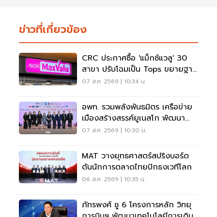
ข่าวที่เกี่ยวข้อง
CRC ประกาศซื้อ 'แม็กซ์แวลู' 30
สาขา ปรับโฉมเป็น Tops ขยายฐาน
ลูกค้าเพิ่ม 9 แสนราย
07 ส.ค. 2569 | 10:34 น.
อพท. รวมพลังพันธมิตร เครือข่าย
เมืองสร้างสรรค์ยูเนสโก พัฒนา
เมืองอย่างยั่งยืน
07 ส.ค. 2569 | 10:30 น.
MAT วางยุทธศาสตร์สปริงบอร์ด
ดันนักการตลาดไทยปักธงเวทีโลก
06 ส.ค. 2569 | 10:35 น.
ภัทรพงศ์ ชู 6 โครงการหลัก วิทยุ
การบินฯ พัฒนาเทคโนโลยีการเดิน