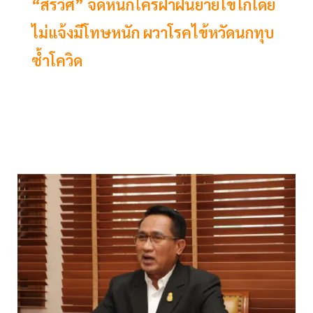
“สรวิศ” จัดหนักใครฝ่าฝืนย้ายไข่ไก่โดย
ไม่แจ้งมีโทษหนัก ผวาโรคไข้หวัดนกทุบ
ซ้ำโควิด