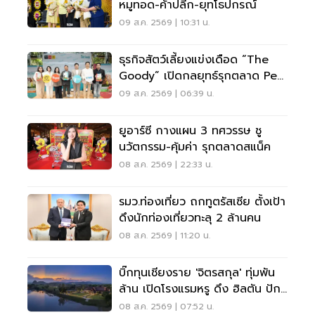
หมูทอด-ค้าปลีก-ยุทโธปกรณ์
09 ส.ค. 2569 | 10:31 น.
ธุรกิจสัตว์เลี้ยงแข่งเดือด “The
Goody” เปิดกลยุทธ์รุกตลาด Pet
Humanization
09 ส.ค. 2569 | 06:39 น.
ยูอาร์ซี กางแผน 3 ทศวรรษ ชู
นวัตกรรม-คุ้มค่า รุกตลาดสแน็ค
08 ส.ค. 2569 | 22:33 น.
รมว.ท่องเที่ยว ถกทูตรัสเซีย ตั้งเป้า
ดึงนักท่องเที่ยวทะลุ 2 ล้านคน
08 ส.ค. 2569 | 11:20 น.
บิ๊กทุนเชียงราย 'จิตรสกุล' ทุ่มพัน
ล้าน เปิดโรงแรมหรู ดึง ฮิลตัน ปัก
หมุดแบรนด์ใหม่
08 ส.ค. 2569 | 07:52 น.