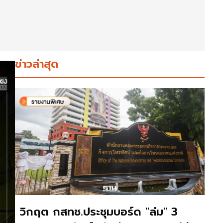
ข่าวล่าสุด
วิกฤต กสทช.ประชุมบอร์ด "ล่ม" 3