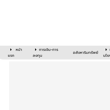
หน้า
การเงิน-การ
อสังหาริมทรัพย์
แรก
ลงทุน
นโย