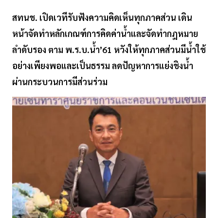
สทนช. เปิดเวทีรับฟังความคิดเห็นทุกภาคส่วน เดิน
หน้าจัดทำหลักเกณฑ์การคิดค่าน้ำและจัดทำกฎหมาย
ลำดับรอง ตาม พ.ร.บ.น้ำ’61 หวังให้ทุกภาคส่วนมีน้ำใช้
อย่างเพียงพอและเป็นธรรม ลดปัญหาการแย่งชิงน้ำ
ผ่านกระบวนการมีส่วนร่วม