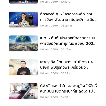
06 ส.ค. 2569 | 10:35 น.
ภัทรพงศ์ ชู 6 โครงการหลัก วิทยุ
การบินฯ พัฒนาเทคโนโลยีการเดิน
อากาศ การบินยุคใหม่
06 ส.ค. 2569 | 08:20 น.
เปิด 5 อันดับประเทศที่ตลาดการบิน
พาณิชย์ใหญ่ที่สุดในอาเซียน 2026
เวียดนามแซงไทยแล้ว
06 ส.ค. 2569 | 07:17 น.
เจาะธุรกิจ 'โทน บางแค' เปิดงบ 4
บริษัท พบธุรกิจพระเครื่องยัง
ขาดทุน
06 ส.ค. 2569 | 05:59 น.
CAAT แจงทำไม ออกกฏใหม่ให้สิทธิ์
สนามบิน เปิดกระเป๋าที่โหลดได้ ไม่
ต้องเรียกเจ้าของ
06 ส.ค. 2569 | 04:39 น.