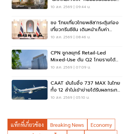
สปอร์ตพรีเมียม 4,000 ล้าน
10 ส.ค. 2569 | 09:44 น.
ชง 'ไทยเที่ยวไทยพลัส'กระตุ้นท่อง
เที่ยวกรีนซีซัน เดินหน้าเก็บค่า
เหยียบแผ่นดิน
10 ส.ค. 2569 | 08:46 น.
CPN ชูกลยุทธ์ Retail-Led
Mixed-Use ดัน Q2 โกยรายได้
1.3 หมื่นล้าน
10 ส.ค. 2569 | 07:09 น.
CAAT ยันโบอิ้ง 737 MAX ในไทย
ทั้ง 12 ลำไม่เข้าข่ายได้รับผลกระทบ
จากคำสั่ง FAA
10 ส.ค. 2569 | 05:10 น.
แท็กที่เกี่ยวข้อง
Breaking News
Economy