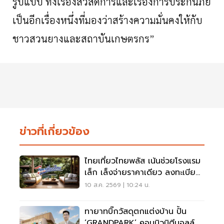
รูปแบบ ทั้งเรื่องสวัสดิการและเรื่องการประกันภัย
เป็นอีกเรื่องหนึ่งที่มองว่าสร้างความมั่นคงให้กับ
ชาวสวนยางและสถาบันเกษตรกร”
ข่าวที่เกี่ยวข้อง
ไทยเที่ยวไทยพลัส เน้นช่วยโรงแรม
เล็ก เล็งจ่ายราคาเดียว ลงทะเบียน
ต.ค.นี้
10 ส.ค. 2569 | 10:24 น.
ทายาทบิ๊กวัสดุตกแต่งบ้าน ปั้น
‘GRANDPARK’ คอมมิวนิตีมอลล์