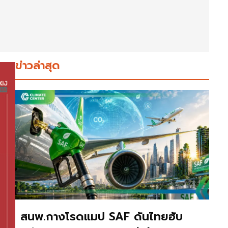
ข่าวล่าสุด
สนพ.กางโรดแมป SAF ดันไทยฮับ