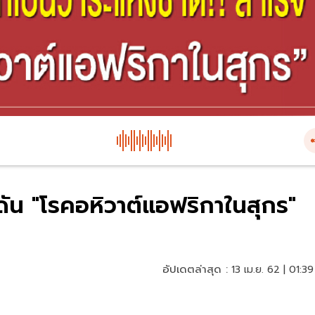
 ดัน "โรคอหิวาต์แอฟริกาในสุกร"
อัปเดตล่าสุด :
13 เม.ย. 62 | 01:39