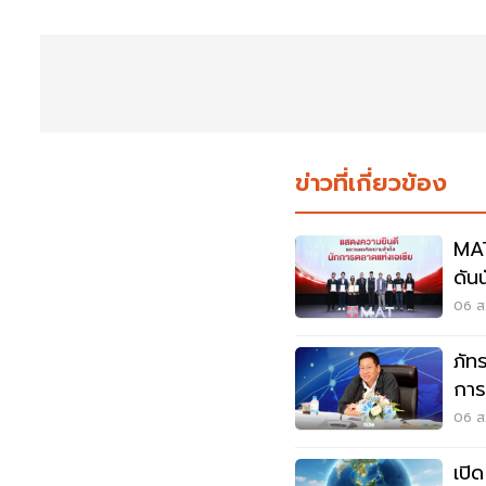
ข่าวที่เกี่ยวข้อง
MAT
ดัน
06 ส.
ภัท
การ
อาก
06 ส.
เปิ