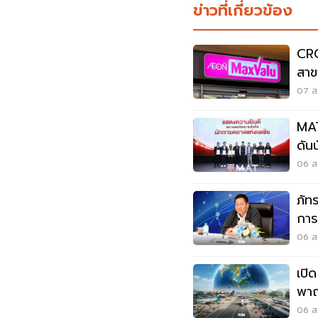
ข่าวที่เกี่ยวข้อง
CRC
สาข
ลูก
07 ส.
MAT
ดัน
06 ส.
ภัท
การ
อาก
06 ส.
เปิ
พาณ
เวี
06 ส.