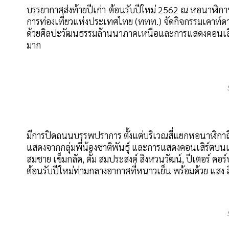
บรรยากาศส่งท้ายปีเก่า-ต้อนรับปีใหม่ 2562 ณ หอนาฬิ
การท่องเที่ยวแห่งประเทศไทย (ททท.) จัดกิจกรรมเคาท์ดาว
ด้วยศิลปะวัฒนธรรมล้านนาภาคเหนือและการแสดงคอนเสิร
มาก
มีการปิดถนนบรรพปราการ ตั้งแต่บริเวณสี่แยกหอนาฬิกาถ
แสดงจากกลุ่มพี่น้องชาติพันธุ์ และการแสดงคอนเสิร์ตบนเวที 
สมชาย เข็มกลัด, ตั้ม สมประสงค์ สิงหวนวัฒน์, ปีเตอร์ คอร
ต้อนรับปีใหม่ท่ามกลางอากาศที่หนาวเย็น พร้อมด้วย แสง ส