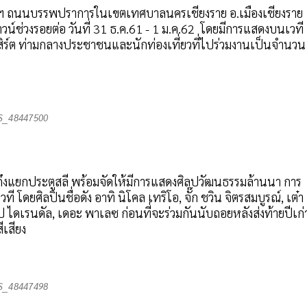
กาฯ ถนนบรรพปราการในเขตเทศบาลนครเชียงราย อ.เมืองเชียงราย
น์ช่วงรอยต่อ วันที่ 31 ธ.ค.61 - 1 ม.ค.62 โดยมีการแสดงบนเวที
์ต ท่ามกลางประชาชนและนักท่องเที่ยวที่ไปร่วมงานเป็นจำนวน
S__48447500
ึงแยกประตูสลี พร้อมจัดให้มีการแสดงศิลปวัฒนธรรมล้านนา การ
โดยศิลปินชื่อดัง อาทิ นิโคล เทริโอ, จั๊ก ชวิน จิตรสมบูรณ์, เต๋า
์ป ไดเรนดัล, เดอะ พาเลซ ก่อนที่จะร่วมกันนับถอยหลังส่งท้ายปีเก่
ีเสียง
S__48447498