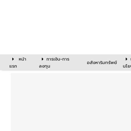
หน้า
การเงิน-การ
อสังหาริมทรัพย์
แรก
ลงทุน
นโย