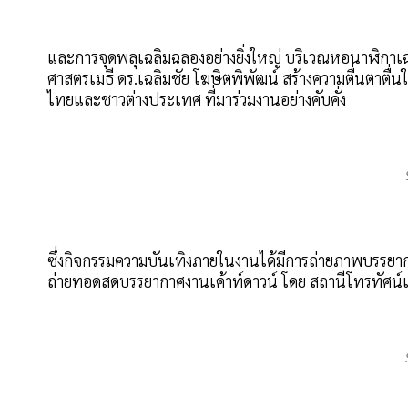
และการจุดพลุเฉลิมฉลองอย่างยิ่งใหญ่ บริเวณหอนาฬิกาเ
ศาสตรเมธี ดร.เฉลิมชัย โฆษิตพิพัฒน์ สร้างความตื่นตาตื
ไทยและชาวต่างประเทศ ที่มาร่วมงานอย่างคับคั่ง
ซึ่งกิจกรรมความบันเทิงภายในงานได้มีการถ่ายภาพบรรย
ถ่ายทอดสดบรรยากาศงานเค้าท์ดาวน์ โดย สถานีโทรทัศน์เอ