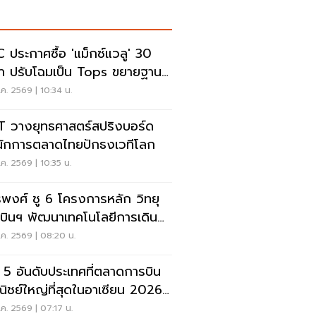
 ประกาศซื้อ 'แม็กซ์แวลู' 30
า ปรับโฉมเป็น Tops ขยายฐาน
ค้าเพิ่ม 9 แสนราย
ค. 2569 | 10:34 น.
 วางยุทธศาสตร์สปริงบอร์ด
นักการตลาดไทยปักธงเวทีโลก
ค. 2569 | 10:35 น.
รพงศ์ ชู 6 โครงการหลัก วิทยุ
บินฯ พัฒนาเทคโนโลยีการเดิน
าศ การบินยุคใหม่
ค. 2569 | 08:20 น.
ด 5 อันดับประเทศที่ตลาดการบิน
ิชย์ใหญ่ที่สุดในอาเซียน 2026
ยดนามแซงไทยแล้ว
ค. 2569 | 07:17 น.