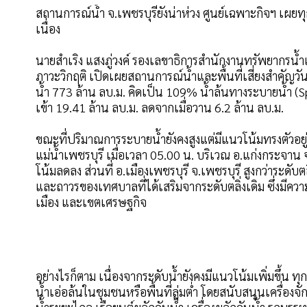
สถานการณ์น้ำ จ.เพชรบุรียังน่าห่วง ศูนย์เฉพาะกิจฯ เผยท
เนื่อง
นายสำเริง แสงภู่วงค์ รองเลขาธิการสำนักงานทรัพยากรน้
ภาวะวิกฤติ เปิดเผยสถานการณ์น้ำและพื้นที่เสี่ยงสำคัญวัน
น้ำ 773 ล้าน ลบ.ม. คิดเป็น 109% น้ำล้นทางระบายน้ำ (S
เข้า 19.41 ล้าน ลบ.ม. ลดจากเมื่อวาน 6.2 ล้าน ลบ.ม.
ขณะที่ปริมาณการระบายน้ำยังคงสูงแต่มีแนวโน้มทรงตัวอยู่ท
แม่น้ำเพชรบุรี เมื่อเวลา 05.00 น. บริเวณ อ.แก่งกระจาน 
โน้มลดลง ส่วนที่ อ.เมืองเพชรบุรี จ.เพชรบุรี สูงกว่าระดับ
และถาวรของเทศบาลที่ได้เสริมจากระดับตลิ่งเดิม ซึ่งมีควา
เมือง และเขตเศรษฐกิจ
อย่างไรก็ตาม เนื่องจากระดับน้ำยังคงมีแนวโน้มเพิ่มขึ้น ท
น้ำเอ่อล้นในชุมชนหรือพื้นที่ลุ่มต่ำ โดยสนับสนุนเครื่องจักร