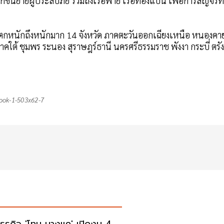
ทุกขนย้ายผู้ประสบภัย รวมถึงเรือพาย เรือท้องแบน เพื่อการสัญจร
ัยฝนตกหนักถึงหนักมาก 14 จังหวัด ภาคตะวันออกเฉียงเหนือ หนองคา
ต้ ชุมพร ระนอง สุราษฎร์ธานี นครศรีธรรมราช พังงา กระบี่ ตรัง
ook-1-503x62-7