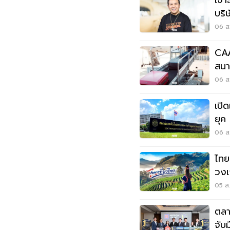
เจา
บริ
06 ส.
CAA
สนาม
ต้อ
06 ส.
เปิ
ยุค AI สร้าง 
Sa
06 ส.
ไทย
วงเ
1,7
05 ส.
ตลา
จับ