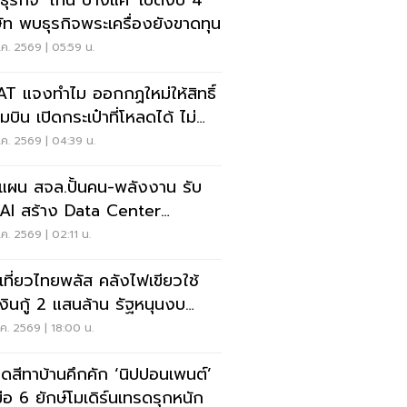
ะธุรกิจ 'โทน บางแค' เปิดงบ 4
ษัท พบธุรกิจพระเครื่องยังขาดทุน
ค. 2569 | 05:59 น.
T แจงทำไม ออกกฏใหม่ให้สิทธิ์
บิน เปิดกระเป๋าที่โหลดได้ ไม่
งเรียกเจ้าของ
ค. 2569 | 04:39 น.
ดแผน สจล.ปั้นคน-พลังงาน รับ
Data Center
ndbox
ค. 2569 | 02:11 น.
เที่ยวไทยพลัส คลังไฟเขียวใช้
งินกู้ 2 แสนล้าน รัฐหนุนงบ
50-2,000 ล้านบาท
ค. 2569 | 18:00 น.
ดสีทาบ้านคึกคัก ‘นิปปอนเพนต์’
มือ 6 ยักษ์โมเดิร์นเทรดรุกหนัก