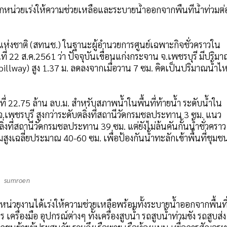
ุกหน่วยเร่งให้ความช่วยเหลือและระบายน้ำออกจากพื้นที่น้ำท่วมต่
ำแห่งชาติ (สทนช.) ในฐานะผู้อำนวยการศูนย์เฉพาะกิจชั่วคราวใน
ที่ 22 ส.ค.2561 ว่า ปัจจุบันเขื่อนแก่งกระจาน จ.เพชรบุรี มีปริม
pillway) สูง 1.37 ม. ลดลงจากเมื่อวาน 7 ซม. คิดเป็นปริมาณน้ำไ
ี่ 22.75 ล้าน ลบ.ม. สำหรับสภาพน้ำในพื้นที่ท้ายน้ำ ระดับน้ำใน
จ.เพชรบุรี สูงกว่าระดับตลิ่งที่สถานีวัดกรมชลประทาน 3 ซม. แนว
ตลิ่งที่สถานีวัดกรมชลประทาน 39 ซม. แต่ยังไม่ล้นคันกั้นน้ำชั่วคราว
มสูงเฉลี่ยประมาณ 40-60 ซม. เพื่อป้องกันน้ำทะลักเข้าพื้นที่ชุมช
sumroen
ุกหน่วยงานได้เร่งให้ความช่วยเหลือพร้อมทั้งระบายน้ำออกจากพื้นที
 เครื่องมือ อุปกรณ์ต่างๆ ทั้งเครื่องสูบน้ำ รถสูบน้ำท่วมขัง รถสูบส่ง