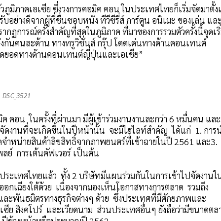
วภูมิภาคเอเซีย ซึ่งวงการคอมิค คอน ในประเทศไทยก็เริ่มจัดมาตั้ง
ย่างดีจากผู้ที่ชื่นชอบหนัง ทีวีซีรี่ส์ การ์ตูน อนิเมะ ของเล่น แล
ฏการณ์ครั้งสำคัญที่สุดในภูมิภาค ที่มาของการรวมตัวครั้งนี้จุดเริ
กันคนละด้าน ทางทรูวิชั่นส์ กรุ๊ป โดดเด่นทางด้านคอนเทนต์
นสุดยอดทางด้านคอนเทนต์ญี่ปุ่นและเอเชีย”
DSC_3521
อน ในครั้งที่ผ่านมา มีผู้เข้าร่วมงานงานละกว่า 6 หมื่นคน และ
งานที่จะเกิดขึ้นในปีหน้านั้น จะมีไฮไลท์สำคัญ ได้แก่ 1. การ
ดจำหน่ายสินค้าลิขสิทธิ์จากภาพยนตร์ที่เข้าฉายในปี 2561 และ3.
ย์ การเต้นคัฟเวอร์ เป็นต้น
ประเทศไทยแล้ว ทั้ง 2 บริษัทมีแผนร่วมกันในการเข้าไปจัดงานใ
อกเฉียงใต้ด้วย เนื่องจากมองเห็นโอกาสทางการตลาด รวมถึง
และพันธมิตรทางธุรกิจต่างๆ ด้วย ซึ่งประเทศที่มีศักยภาพและ
ซีย สิงคโปร์ และเวียดนาม ส่วนประเทศอื่นๆ ยังถือว่ามีขนาดตล
 2 ปีข้างหน้าหรือประมาณปี 2562