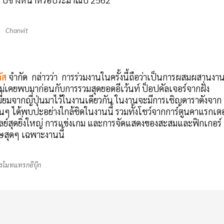
Chanvit
ลัส
จำกัด กล่าวว่า การร่วมงานในครั้งนี้ถือว่าเป็นการผสมผสานงา
่ไม่เคยพบมาก่อนกับการรวมสุดยอดอีเว้นท์ ป็อปคัลเจอร์จากฝั่ง
ี่ยมจากญี่ปุ่นมาไว้ในงานเดียวกัน ในงานจะมีการเชิญดาราดังจาก
นๆ ได้พบปะอย่างใกล้ชิดในงานนี้ รวมทั้งโชว์จากการ์ตูนคาแรกเตอ
ย์สุดยิ่งใหญ่ การแข่งเกม และการจัดแสดงของสะสมและฟิกเกอร์
ศษสุดๆ เฉพาะงานนี้
รโมทแทรกอีบุ๊ก