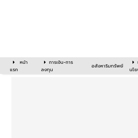
หน้า
การเงิน-การ
อสังหาริมทรัพย์
แรก
ลงทุน
นโย