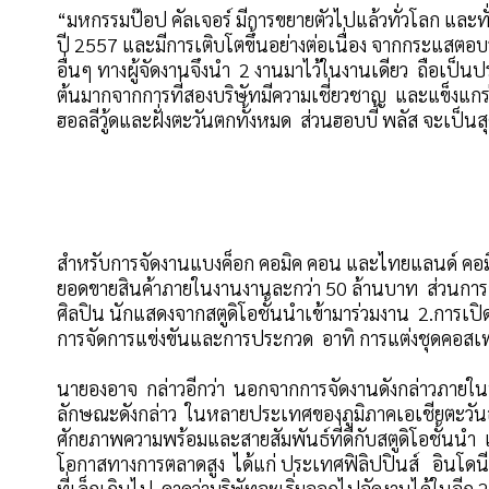
“มหกรรมป๊อป คัลเจอร์ มีการขยายตัวไปแล้วทั่วโลก และทั่
ปี 2557 และมีการเติบโตขึ้นอย่างต่อเนื่อง จากกระแสตอบรับอ
อื่นๆ ทางผู้จัดงานจึงนำ 2 งานมาไว้ในงานเดียว ถือเป็นปราก
ต้นมากจากการที่สองบริษัทมีความเชี่ยวชาญ และแข็งแกร่ง
ฮอลลีวู้ดและฝั่งตะวันตกทั้งหมด ส่วนฮอบบี้ พลัส จะเป็
สำหรับการจัดงานแบงค็อก คอมิค คอน และไทยแลนด์ คอมิค ค
ยอดขายสินค้าภายในงานงานละกว่า 50 ล้านบาท ส่วนการจัด
ศิลปิน นักแสดงจากสตูดิโอชั้นนำเข้ามาร่วมงาน 2.การเปิ
การจัดการแข่งขันและการประกวด อาทิ การแต่งชุดคอสเพล
นายองอาจ กล่าวอีกว่า นอกจากการจัดงานดังกล่าวภายใน
ลักษณะดังกล่าว ในหลายประเทศของภูมิภาคเอเชียตะวันอ
ศักยภาพความพร้อมและสายสัมพันธ์ที่ดีกับสตูดิโอชั้นนำ 
โอกาสทางการตลาดสูง ได้แก่ ประเทศฟิลิปปินส์ อินโดนีเ
ที่เล็กเกินไป คาดว่าบริษัทจะเริ่มออกไปจัดงานได้ในอีก