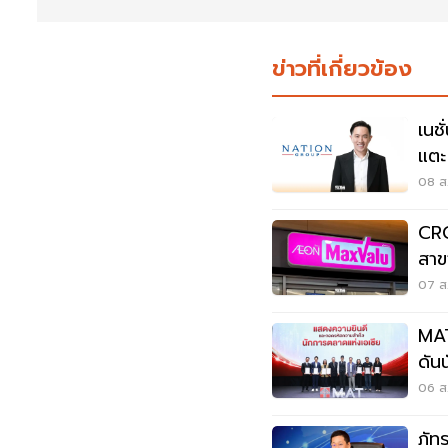
ข่าวที่เกี่ยวข้อง
เนช
แตะ
หมุด
08 ส
CRC
สาข
ลูก
07 ส.
MAT
ดัน
06 ส.
ภัท