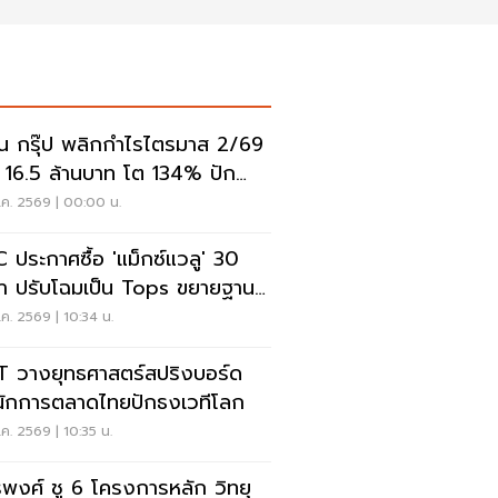
ั่น กรุ๊ป พลิกกำไรไตรมาส 2/69
 16.5 ล้านบาท โต 134% ปัก
สู่ ‘มีเดียเทค’
.ค. 2569 | 00:00 น.
 ประกาศซื้อ 'แม็กซ์แวลู' 30
า ปรับโฉมเป็น Tops ขยายฐาน
ค้าเพิ่ม 9 แสนราย
ค. 2569 | 10:34 น.
 วางยุทธศาสตร์สปริงบอร์ด
นักการตลาดไทยปักธงเวทีโลก
ค. 2569 | 10:35 น.
รพงศ์ ชู 6 โครงการหลัก วิทยุ