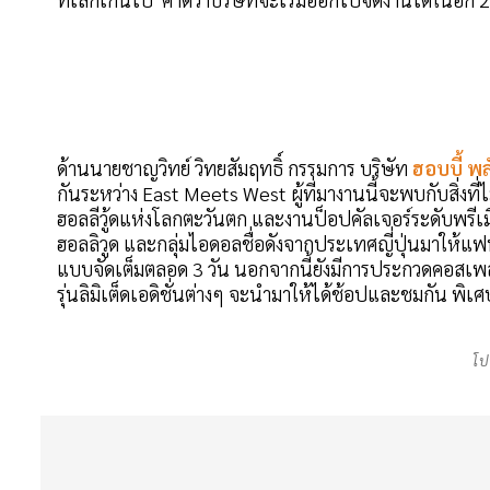
ด้านนายชาญวิทย์ วิทยสัมฤทธิ์ กรรมการ บริษัท
ฮอบบี้ พ
กันระหว่าง East Meets West ผู้ที่มางานนี้จะพบกับสิ่งที
ฮอลลีวู้ดแห่งโลกตะวันตก และงานป็อปคัลเจอร์ระดับพรีเม
ฮอลลิวูด และกลุ่มไอดอลชื่อดังจากประเทศญี่ปุ่นมาให้แฟ
แบบจัดเต็มตลอด 3 วัน นอกจากนี้ยังมีการประกวดคอสเพล
รุ่นลิมิเต็ดเอดิชั่นต่างๆ จะนำมาให้ได้ช้อปและชมกัน พิเ
โป