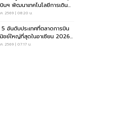
บินฯ พัฒนาเทคโนโลยีการเดิน
าศ การบินยุคใหม่
ค. 2569 | 08:20 น.
ด 5 อันดับประเทศที่ตลาดการบิน
ิชย์ใหญ่ที่สุดในอาเซียน 2026
ยดนามแซงไทยแล้ว
ค. 2569 | 07:17 น.