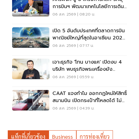
การบินฯ พัฒนาเทคโนโลยีการเดิน
อากาศ การบินยุคใหม่
06 ส.ค. 2569 | 08:20 น.
เปิด 5 อันดับประเทศที่ตลาดการบิน
พาณิชย์ใหญ่ที่สุดในอาเซียน 2026
เวียดนามแซงไทยแล้ว
06 ส.ค. 2569 | 07:17 น.
เจาะธุรกิจ 'โทน บางแค' เปิดงบ 4
บริษัท พบธุรกิจพระเครื่องยัง
ขาดทุน
06 ส.ค. 2569 | 05:59 น.
CAAT แจงทำไม ออกกฏใหม่ให้สิทธิ์
สนามบิน เปิดกระเป๋าที่โหลดได้ ไม่
ต้องเรียกเจ้าของ
06 ส.ค. 2569 | 04:39 น.
แท็กที่เกี่ยวข้อง
Business
การท่องเที่ยว