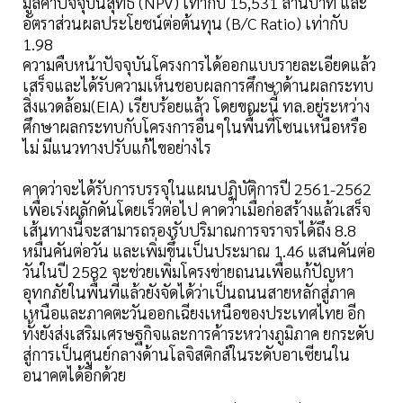
มูลค่าปัจจุบันสุทธิ (NPV) เท่ากับ 15,531 ล้านบาท และ
อัตราส่วนผลประโยชน์ต่อต้นทุน (B/C Ratio) เท่ากับ
1.98
ความคืบหน้าปัจจุบันโครงการได้ออกแบบรายละเอียดแล้ว
เสร็จและได้รับความเห็นชอบผลการศึกษาด้านผลกระทบ
สิ่งแวดล้อม(EIA) เรียบร้อยแล้ว โดยขณะนี้ ทล.อยู่ระหว่าง
ศึกษาผลกระทบกับโครงการอื่นๆในพื้นที่โซนเหนือหรือ
ไม่ มีแนวทางปรับแก้ไขอย่างไร
คาดว่าจะได้รับการบรรจุในแผนปฏิบัติการปี 2561-2562
เพื่อเร่งผลักดันโดยเร็วต่อไป คาดว่าเมื่อก่อสร้างแล้วเสร็จ
เส้นทางนี้จะสามารถรองรับปริมาณการจราจรได้ถึง 8.8
หมื่นคันต่อวัน และเพิ่มขึ้นเป็นประมาณ 1.46 แสนคันต่อ
วันในปี 2582 จะช่วยเพิ่มโครงข่ายถนนเพื่อแก้ปัญหา
อุทกภัยในพื้นที่แล้วยังจัดได้ว่าเป็นถนนสายหลักสู่ภาค
เหนือและภาคตะวันออกเฉียงเหนือของประเทศไทย อีก
ทั้งยังส่งเสริมเศรษฐกิจและการค้าระหว่างภูมิภาค ยกระดับ
สู่การเป็นศูนย์กลางด้านโลจิสติกส์ในระดับอาเซียนใน
อนาคตได้อีกด้วย