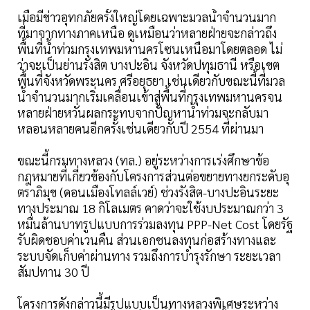
เมื่อมีข่าวอุทกภัยครั้งใหญ่โดยเฉพาะมวลนํ้าจำนวนมาก
ที่มาจากทางภาคเหนือ ดูเหมือนว่าหลายฝ่ายจะกล่าวถึง
พื้นที่นํ้าท่วมกรุงเทพมหานครโซนเหนือมาโดยตลอด ไม่
ว่าจะเป็นย่านรังสิต บางปะอิน จังหวัดปทุมธานี หรือเขต
พื้นที่จังหวัดพระนคร ศรีอยุธยา เช่นเดียวกับขณะนี้ที่มวล
นํ้าจำนวนมากเริ่มเคลื่อนเข้าสู่พื้นที่กรุงเทพมหานครจน
หลายฝ่ายหวั่นผลกระทบจากปัญหานํ้าท่วมจะกลับมา
หลอนหลายคนอีกครั้งเช่นเดียวกับปี 2554 ที่ผ่านมา
ขณะนี้กรมทางหลวง (ทล.) อยู่ระหว่างการเร่งศึกษาข้อ
กฎหมายที่เกี่ยวข้องกับโครงการส่วนต่อขยายทางยกระดับอุ
ตราภิมุข (ดอนเมืองโทลล์เวย์) ช่วงรังสิต-บางปะอินระยะ
ทางประมาณ 18 กิโลเมตร คาดว่าจะใช้งบประมาณกว่า 3
หมื่นล้านบาทรูปแบบการร่วมลงทุน PPP-Net Cost โดยรัฐ
รับผิดชอบค่าเวนคืน ส่วนเอกชนลงทุนก่อสร้างทางและ
ระบบจัดเก็บค่าผ่านทาง รวมถึงการบำรุงรักษา ระยะเวลา
สัมปทาน 30 ปี
โครงการดังกล่าวนี้มีรูปแบบเป็นทางหลวงพิเศษระหว่าง