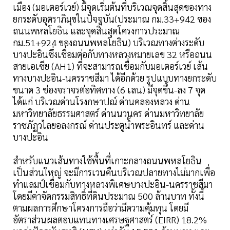
เมือง (มอเตอร์เวย์) มีจุดเริ่มต้นที่บริเวณจุดสิ้นสุดของทาง
ยกระดับอุตราภิมุขในปัจจุบัน(ประมาณ กม.33+942 ของ
ถนนพหลโยธิน และจุดสิ้นสุดโครงการประมาณ
กม.51+924 ของถนนพหลโยธิน) บริเวณทางต่างระดับ
บางปะอินซึ่งเชื่อมต่อกับทางหลวงหมายเลข 32 หรือถนน
สายเอเซีย (AH1) ที่จะสามารถเชื่อมกับมอเตอร์เวย์ เส้น
ทางบางปะอิน-นครราชสีมา ได้อีกด้วย รูปแบบทางยกระดับ
ขนาด 3 ช่องจราจรต่อทิศทาง (6 เลน) มีจุดขึ้น-ลง 7 จุด
ได้แก่ บริเวณด่านโรงกษาปณ์ ด่านคลองหลวง ด่าน
มหาวิทยาลัยธรรมศาสตร์ ด่านนวนคร ด่านมหาวิทยาลัย
ราชภัฏวไลยอลงกรณ์ ด่านประตูนํ้าพระอินทร์ และด่าน
บางปะอิน
สำหรับแนวเส้นทางใช้พื้นที่เกาะกลางถนนพหลโยธิน
เป็นส่วนใหญ่ จะมีการเวนคืนบริเวณปลายทางไม่มากเพื่อ
ทำแลมป์เชื่อมกับทางหลวงพิเศษบางปะอิน-นครราชสีมา
โดยมีค่าจัดกรรมสิทธิ์ที่ดินประมาณ 500 ล้านบาท ทั้งนี้
ตามผลการศึกษาโครงการถือว่ามีความคุ้มทุน โดยมี
อัตราส่วนผลตอบแทนทางเศรษฐศาสตร์ (EIRR) 18.2%