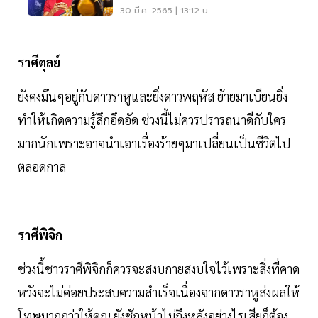
30 มี.ค. 2565 | 13:12 น.
ราศีตุลย์
ยังคงมึนๆอยู่กับดาวราหูและยิ่งดาวพฤหัส ย้ายมาเบียนยิ่ง
ทำให้เกิดความรู้สึกอึดอัด ช่วงนี้ไม่ควรปรารถนาดีกับใคร
มากนักเพราะอาจนำเอาเรื่องร้ายๆมาเปลี่ยนเป็นชีวิตไป
ตลอดกาล
ราศีพิจิก
ช่วงนี้ชาวราศีพิจิกก็ควรจะสงบกายสงบใจไว้เพราะสิ่งที่คาด
หวังจะไม่ค่อยประสบความสำเร็จเนื่องจากดาวราหูส่งผลให้
โทษมากกว่าให้คุณ ยังชักหน้าไม่ถึงหลังอย่างไรเสียก็ต้อง