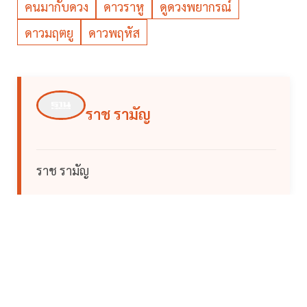
คนมากับดวง
ดาวราหู
ดูดวงพยากรณ์
ดาวมฤตยู
ดาวพฤหัส
ราช รามัญ
ราช รามัญ