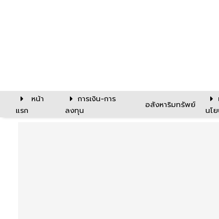
หน้า
การเงิน-การ
อสังหาริมทรัพย์
แรก
ลงทุน
นโย