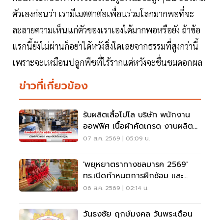
ตัวเองก่อนว่า เรามีเมตตาต่อเพื่อนร่วมโลกมากพอที่จะ
ละลายความเห็นแก่ตัวของเราเองได้มากพอหรือยัง ถ้าข้อ
แรกนี้ยังไม่ผ่านก็อย่าได้หวังสิ่งใดเลยจากธรรมที่สูงกว่านี้
เพราะจะเหมือนปลูกพืชที่ไร้รากแต่หวังจะชื่นชมดอกผล
ข่าวที่เกี่ยวข้อง
รับผลิตเสื้อโปโล บริษัท พนักงาน
ออฟฟิศ เนื้อผ้าคัดเกรด งานผลิต
ได้มาตรฐาน
07 ส.ค. 2569 | 05:09 น.
'พยุหยาตราทางชลมารค 2569'
ทร.เปิดกำหนดการฝึกซ้อม และ
วันพระราชพิธี จุดชมขบวน
06 ส.ค. 2569 | 02:14 น.
วันธงชัย ฤกษ์มงคล วันพระเดือน